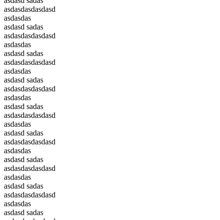
asdasd sadas
asdasdasdasdasd
asdasdas
asdasd sadas
asdasdasdasdasd
asdasdas
asdasd sadas
asdasdasdasdasd
asdasdas
asdasd sadas
asdasdasdasdasd
asdasdas
asdasd sadas
asdasdasdasdasd
asdasdas
asdasd sadas
asdasdasdasdasd
asdasdas
asdasd sadas
asdasdasdasdasd
asdasdas
asdasd sadas
asdasdasdasdasd
asdasdas
asdasd sadas