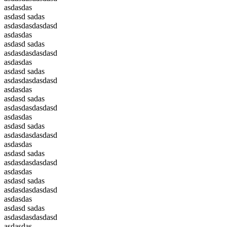
asdasdas
asdasd sadas
asdasdasdasdasd
asdasdas
asdasd sadas
asdasdasdasdasd
asdasdas
asdasd sadas
asdasdasdasdasd
asdasdas
asdasd sadas
asdasdasdasdasd
asdasdas
asdasd sadas
asdasdasdasdasd
asdasdas
asdasd sadas
asdasdasdasdasd
asdasdas
asdasd sadas
asdasdasdasdasd
asdasdas
asdasd sadas
asdasdasdasdasd
asdasdas