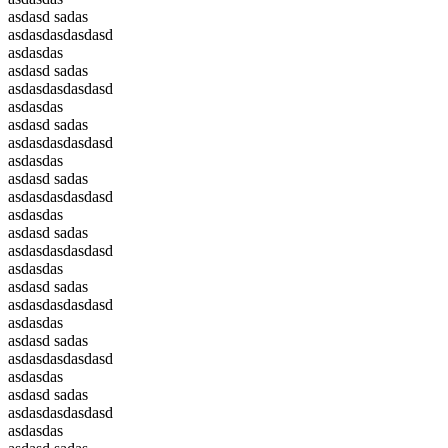
asdasd sadas
asdasdasdasdasd
asdasdas
asdasd sadas
asdasdasdasdasd
asdasdas
asdasd sadas
asdasdasdasdasd
asdasdas
asdasd sadas
asdasdasdasdasd
asdasdas
asdasd sadas
asdasdasdasdasd
asdasdas
asdasd sadas
asdasdasdasdasd
asdasdas
asdasd sadas
asdasdasdasdasd
asdasdas
asdasd sadas
asdasdasdasdasd
asdasdas