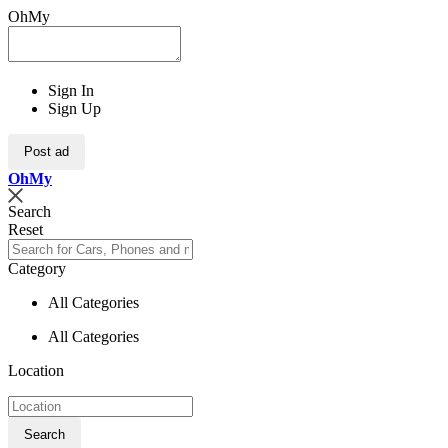
OhMy
Sign In
Sign Up
Post ad
Oh
My
Search
Reset
Category
All Categories
All Categories
Location
Search