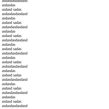
asdasdasdasdasd
asdasdas
asdasd sadas
asdasdasdasdasd
asdasdas
asdasd sadas
asdasdasdasdasd
asdasdas
asdasd sadas
asdasdasdasdasd
asdasdas
asdasd sadas
asdasdasdasdasd
asdasdas
asdasd sadas
asdasdasdasdasd
asdasdas
asdasd sadas
asdasdasdasdasd
asdasdas
asdasd sadas
asdasdasdasdasd
asdasdas
asdasd sadas
asdasdasdasdasd