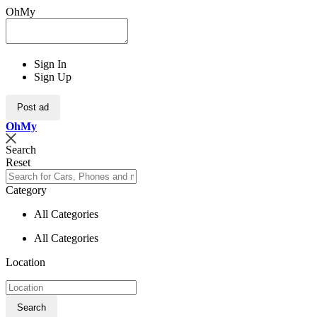
OhMy
Sign In
Sign Up
Post ad
Oh
My
Search
Reset
Category
All Categories
All Categories
Location
Search