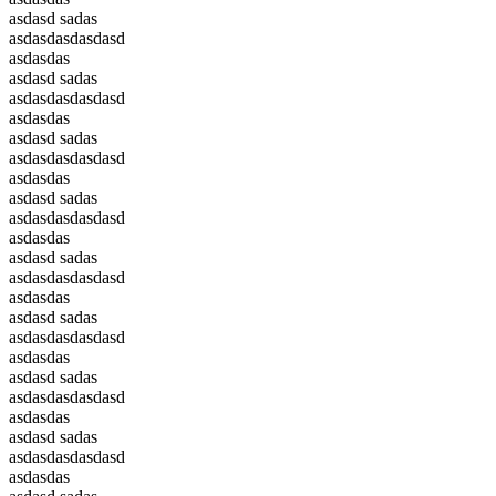
asdasd sadas
asdasdasdasdasd
asdasdas
asdasd sadas
asdasdasdasdasd
asdasdas
asdasd sadas
asdasdasdasdasd
asdasdas
asdasd sadas
asdasdasdasdasd
asdasdas
asdasd sadas
asdasdasdasdasd
asdasdas
asdasd sadas
asdasdasdasdasd
asdasdas
asdasd sadas
asdasdasdasdasd
asdasdas
asdasd sadas
asdasdasdasdasd
asdasdas