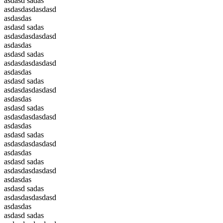
asdasd sadas
asdasdasdasdasd
asdasdas
asdasd sadas
asdasdasdasdasd
asdasdas
asdasd sadas
asdasdasdasdasd
asdasdas
asdasd sadas
asdasdasdasdasd
asdasdas
asdasd sadas
asdasdasdasdasd
asdasdas
asdasd sadas
asdasdasdasdasd
asdasdas
asdasd sadas
asdasdasdasdasd
asdasdas
asdasd sadas
asdasdasdasdasd
asdasdas
asdasd sadas