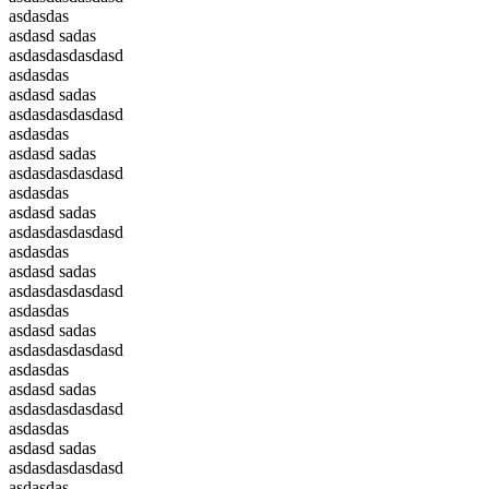
asdasdas
asdasd sadas
asdasdasdasdasd
asdasdas
asdasd sadas
asdasdasdasdasd
asdasdas
asdasd sadas
asdasdasdasdasd
asdasdas
asdasd sadas
asdasdasdasdasd
asdasdas
asdasd sadas
asdasdasdasdasd
asdasdas
asdasd sadas
asdasdasdasdasd
asdasdas
asdasd sadas
asdasdasdasdasd
asdasdas
asdasd sadas
asdasdasdasdasd
asdasdas