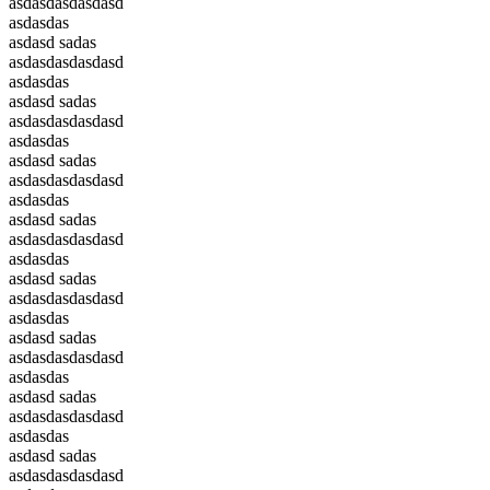
asdasdasdasdasd
asdasdas
asdasd sadas
asdasdasdasdasd
asdasdas
asdasd sadas
asdasdasdasdasd
asdasdas
asdasd sadas
asdasdasdasdasd
asdasdas
asdasd sadas
asdasdasdasdasd
asdasdas
asdasd sadas
asdasdasdasdasd
asdasdas
asdasd sadas
asdasdasdasdasd
asdasdas
asdasd sadas
asdasdasdasdasd
asdasdas
asdasd sadas
asdasdasdasdasd