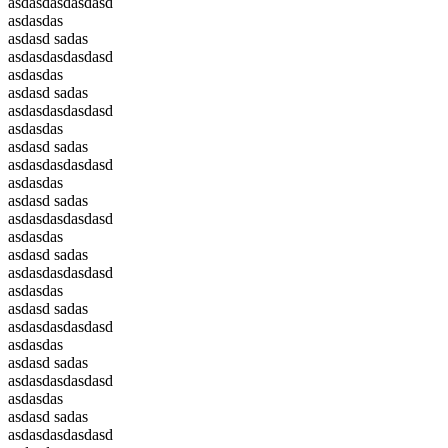
asdasdasdasdasd
asdasdas
asdasd sadas
asdasdasdasdasd
asdasdas
asdasd sadas
asdasdasdasdasd
asdasdas
asdasd sadas
asdasdasdasdasd
asdasdas
asdasd sadas
asdasdasdasdasd
asdasdas
asdasd sadas
asdasdasdasdasd
asdasdas
asdasd sadas
asdasdasdasdasd
asdasdas
asdasd sadas
asdasdasdasdasd
asdasdas
asdasd sadas
asdasdasdasdasd