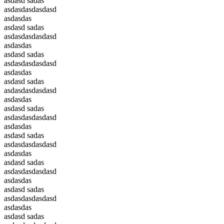
asdasd sadas
asdasdasdasdasd
asdasdas
asdasd sadas
asdasdasdasdasd
asdasdas
asdasd sadas
asdasdasdasdasd
asdasdas
asdasd sadas
asdasdasdasdasd
asdasdas
asdasd sadas
asdasdasdasdasd
asdasdas
asdasd sadas
asdasdasdasdasd
asdasdas
asdasd sadas
asdasdasdasdasd
asdasdas
asdasd sadas
asdasdasdasdasd
asdasdas
asdasd sadas