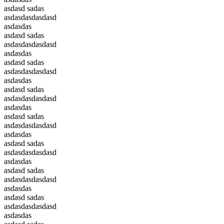
asdasd sadas
asdasdasdasdasd
asdasdas
asdasd sadas
asdasdasdasdasd
asdasdas
asdasd sadas
asdasdasdasdasd
asdasdas
asdasd sadas
asdasdasdasdasd
asdasdas
asdasd sadas
asdasdasdasdasd
asdasdas
asdasd sadas
asdasdasdasdasd
asdasdas
asdasd sadas
asdasdasdasdasd
asdasdas
asdasd sadas
asdasdasdasdasd
asdasdas