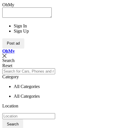
OhMy
Sign In
Sign Up
Post ad
Oh
My
Search
Reset
Category
All Categories
All Categories
Location
Search