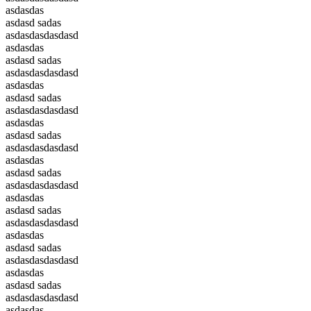
asdasdas
asdasd sadas
asdasdasdasdasd
asdasdas
asdasd sadas
asdasdasdasdasd
asdasdas
asdasd sadas
asdasdasdasdasd
asdasdas
asdasd sadas
asdasdasdasdasd
asdasdas
asdasd sadas
asdasdasdasdasd
asdasdas
asdasd sadas
asdasdasdasdasd
asdasdas
asdasd sadas
asdasdasdasdasd
asdasdas
asdasd sadas
asdasdasdasdasd
asdasdas