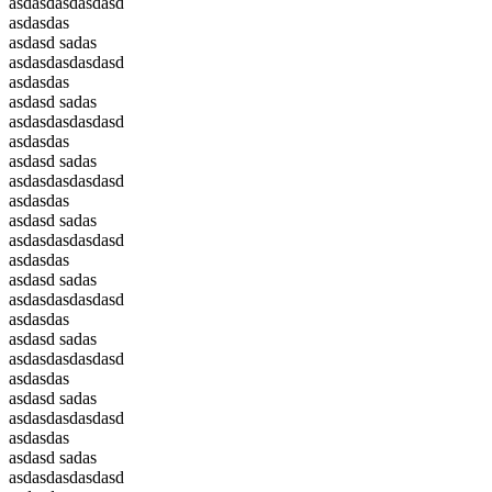
asdasdasdasdasd
asdasdas
asdasd sadas
asdasdasdasdasd
asdasdas
asdasd sadas
asdasdasdasdasd
asdasdas
asdasd sadas
asdasdasdasdasd
asdasdas
asdasd sadas
asdasdasdasdasd
asdasdas
asdasd sadas
asdasdasdasdasd
asdasdas
asdasd sadas
asdasdasdasdasd
asdasdas
asdasd sadas
asdasdasdasdasd
asdasdas
asdasd sadas
asdasdasdasdasd