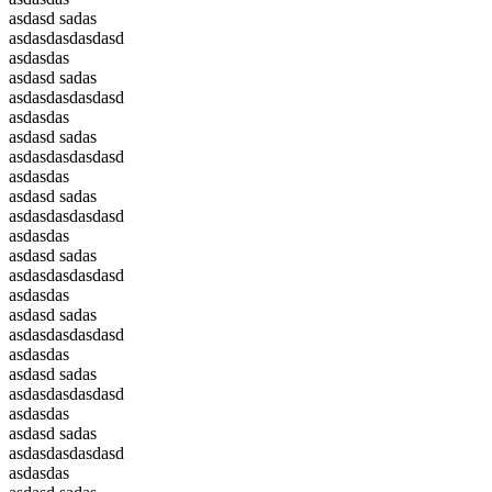
asdasd sadas
asdasdasdasdasd
asdasdas
asdasd sadas
asdasdasdasdasd
asdasdas
asdasd sadas
asdasdasdasdasd
asdasdas
asdasd sadas
asdasdasdasdasd
asdasdas
asdasd sadas
asdasdasdasdasd
asdasdas
asdasd sadas
asdasdasdasdasd
asdasdas
asdasd sadas
asdasdasdasdasd
asdasdas
asdasd sadas
asdasdasdasdasd
asdasdas