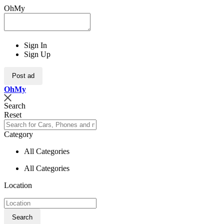
OhMy
Sign In
Sign Up
Post ad
Oh
My
Search
Reset
Category
All Categories
All Categories
Location
Search