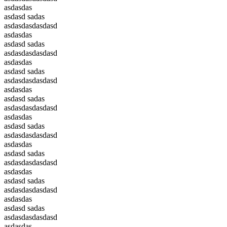
asdasdas
asdasd sadas
asdasdasdasdasd
asdasdas
asdasd sadas
asdasdasdasdasd
asdasdas
asdasd sadas
asdasdasdasdasd
asdasdas
asdasd sadas
asdasdasdasdasd
asdasdas
asdasd sadas
asdasdasdasdasd
asdasdas
asdasd sadas
asdasdasdasdasd
asdasdas
asdasd sadas
asdasdasdasdasd
asdasdas
asdasd sadas
asdasdasdasdasd
asdasdas