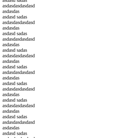
asdasd sadas
asdasdasdasdasd
asdasdas
asdasd sadas
asdasdasdasdasd
asdasdas
asdasd sadas
asdasdasdasdasd
asdasdas
asdasd sadas
asdasdasdasdasd
asdasdas
asdasd sadas
asdasdasdasdasd
asdasdas
asdasd sadas
asdasdasdasdasd
asdasdas
asdasd sadas
asdasdasdasdasd
asdasdas
asdasd sadas
asdasdasdasdasd
asdasdas
asdasd sadas