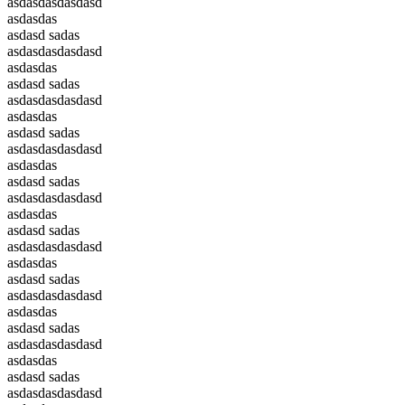
asdasdasdasdasd
asdasdas
asdasd sadas
asdasdasdasdasd
asdasdas
asdasd sadas
asdasdasdasdasd
asdasdas
asdasd sadas
asdasdasdasdasd
asdasdas
asdasd sadas
asdasdasdasdasd
asdasdas
asdasd sadas
asdasdasdasdasd
asdasdas
asdasd sadas
asdasdasdasdasd
asdasdas
asdasd sadas
asdasdasdasdasd
asdasdas
asdasd sadas
asdasdasdasdasd