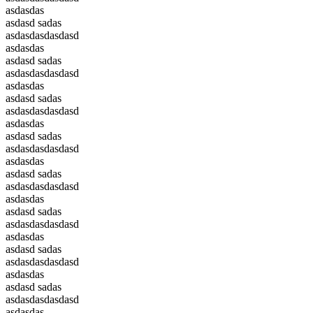
asdasdas
asdasd sadas
asdasdasdasdasd
asdasdas
asdasd sadas
asdasdasdasdasd
asdasdas
asdasd sadas
asdasdasdasdasd
asdasdas
asdasd sadas
asdasdasdasdasd
asdasdas
asdasd sadas
asdasdasdasdasd
asdasdas
asdasd sadas
asdasdasdasdasd
asdasdas
asdasd sadas
asdasdasdasdasd
asdasdas
asdasd sadas
asdasdasdasdasd
asdasdas