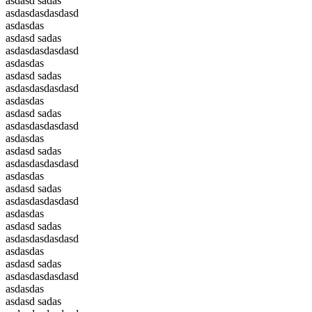
asdasd sadas
asdasdasdasdasd
asdasdas
asdasd sadas
asdasdasdasdasd
asdasdas
asdasd sadas
asdasdasdasdasd
asdasdas
asdasd sadas
asdasdasdasdasd
asdasdas
asdasd sadas
asdasdasdasdasd
asdasdas
asdasd sadas
asdasdasdasdasd
asdasdas
asdasd sadas
asdasdasdasdasd
asdasdas
asdasd sadas
asdasdasdasdasd
asdasdas
asdasd sadas