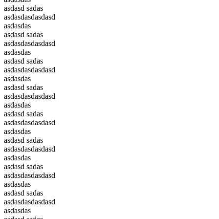
asdasd sadas
asdasdasdasdasd
asdasdas
asdasd sadas
asdasdasdasdasd
asdasdas
asdasd sadas
asdasdasdasdasd
asdasdas
asdasd sadas
asdasdasdasdasd
asdasdas
asdasd sadas
asdasdasdasdasd
asdasdas
asdasd sadas
asdasdasdasdasd
asdasdas
asdasd sadas
asdasdasdasdasd
asdasdas
asdasd sadas
asdasdasdasdasd
asdasdas