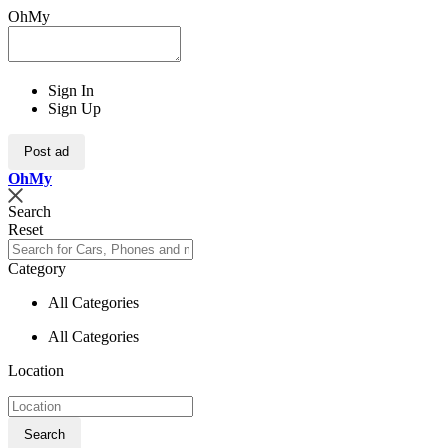
OhMy
Sign In
Sign Up
Post ad
Oh
My
Search
Reset
Category
All Categories
All Categories
Location
Search