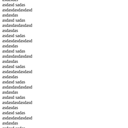
asdasd sadas
asdasdasdasdasd
asdasdas
asdasd sadas
asdasdasdasdasd
asdasdas
asdasd sadas
asdasdasdasdasd
asdasdas
asdasd sadas
asdasdasdasdasd
asdasdas
asdasd sadas
asdasdasdasdasd
asdasdas
asdasd sadas
asdasdasdasdasd
asdasdas
asdasd sadas
asdasdasdasdasd
asdasdas
asdasd sadas
asdasdasdasdasd
asdasdas