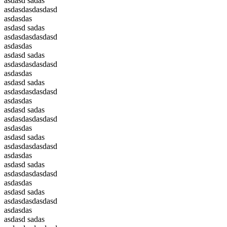
asdasd sadas
asdasdasdasdasd
asdasdas
asdasd sadas
asdasdasdasdasd
asdasdas
asdasd sadas
asdasdasdasdasd
asdasdas
asdasd sadas
asdasdasdasdasd
asdasdas
asdasd sadas
asdasdasdasdasd
asdasdas
asdasd sadas
asdasdasdasdasd
asdasdas
asdasd sadas
asdasdasdasdasd
asdasdas
asdasd sadas
asdasdasdasdasd
asdasdas
asdasd sadas