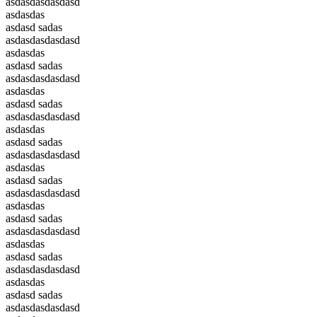
asdasdasdasdasd
asdasdas
asdasd sadas
asdasdasdasdasd
asdasdas
asdasd sadas
asdasdasdasdasd
asdasdas
asdasd sadas
asdasdasdasdasd
asdasdas
asdasd sadas
asdasdasdasdasd
asdasdas
asdasd sadas
asdasdasdasdasd
asdasdas
asdasd sadas
asdasdasdasdasd
asdasdas
asdasd sadas
asdasdasdasdasd
asdasdas
asdasd sadas
asdasdasdasdasd