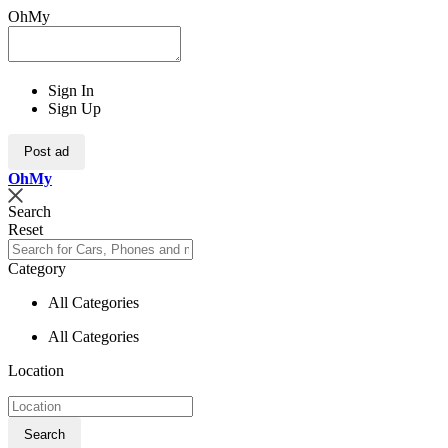
OhMy
Sign In
Sign Up
Post ad
Oh
My
Search
Reset
Category
All Categories
All Categories
Location
Search