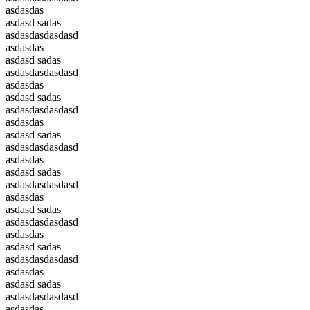
asdasdas
asdasd sadas
asdasdasdasdasd
asdasdas
asdasd sadas
asdasdasdasdasd
asdasdas
asdasd sadas
asdasdasdasdasd
asdasdas
asdasd sadas
asdasdasdasdasd
asdasdas
asdasd sadas
asdasdasdasdasd
asdasdas
asdasd sadas
asdasdasdasdasd
asdasdas
asdasd sadas
asdasdasdasdasd
asdasdas
asdasd sadas
asdasdasdasdasd
asdasdas