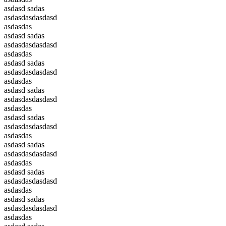
asdasd sadas
asdasdasdasdasd
asdasdas
asdasd sadas
asdasdasdasdasd
asdasdas
asdasd sadas
asdasdasdasdasd
asdasdas
asdasd sadas
asdasdasdasdasd
asdasdas
asdasd sadas
asdasdasdasdasd
asdasdas
asdasd sadas
asdasdasdasdasd
asdasdas
asdasd sadas
asdasdasdasdasd
asdasdas
asdasd sadas
asdasdasdasdasd
asdasdas