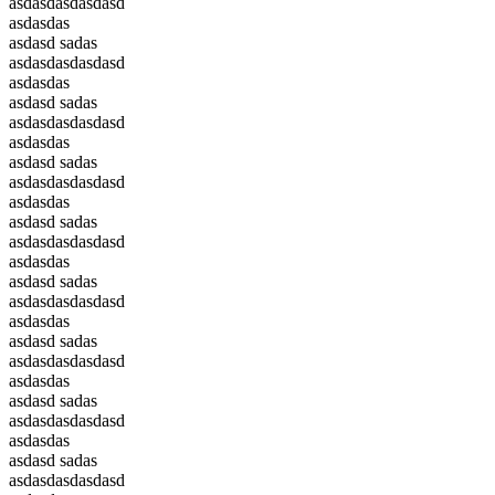
asdasdasdasdasd
asdasdas
asdasd sadas
asdasdasdasdasd
asdasdas
asdasd sadas
asdasdasdasdasd
asdasdas
asdasd sadas
asdasdasdasdasd
asdasdas
asdasd sadas
asdasdasdasdasd
asdasdas
asdasd sadas
asdasdasdasdasd
asdasdas
asdasd sadas
asdasdasdasdasd
asdasdas
asdasd sadas
asdasdasdasdasd
asdasdas
asdasd sadas
asdasdasdasdasd