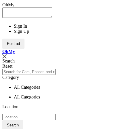
OhMy
Sign In
Sign Up
Post ad
Oh
My
Search
Reset
Category
All Categories
All Categories
Location
Search