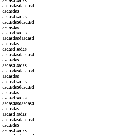
asdasd sadas
asdasdasdasdasd
asdasdas
asdasd sadas
asdasdasdasdasd
asdasdas
asdasd sadas
asdasdasdasdasd
asdasdas
asdasd sadas
asdasdasdasdasd
asdasdas
asdasd sadas
asdasdasdasdasd
asdasdas
asdasd sadas
asdasdasdasdasd
asdasdas
asdasd sadas
asdasdasdasdasd
asdasdas
asdasd sadas
asdasdasdasdasd
asdasdas
asdasd sadas