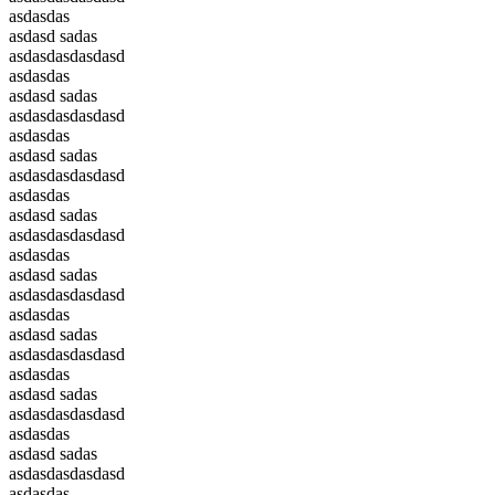
asdasdas
asdasd sadas
asdasdasdasdasd
asdasdas
asdasd sadas
asdasdasdasdasd
asdasdas
asdasd sadas
asdasdasdasdasd
asdasdas
asdasd sadas
asdasdasdasdasd
asdasdas
asdasd sadas
asdasdasdasdasd
asdasdas
asdasd sadas
asdasdasdasdasd
asdasdas
asdasd sadas
asdasdasdasdasd
asdasdas
asdasd sadas
asdasdasdasdasd
asdasdas