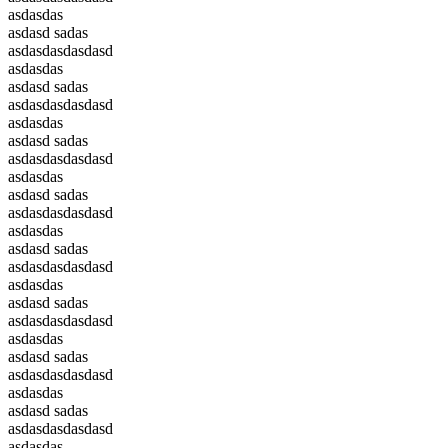
asdasdas
asdasd sadas
asdasdasdasdasd
asdasdas
asdasd sadas
asdasdasdasdasd
asdasdas
asdasd sadas
asdasdasdasdasd
asdasdas
asdasd sadas
asdasdasdasdasd
asdasdas
asdasd sadas
asdasdasdasdasd
asdasdas
asdasd sadas
asdasdasdasdasd
asdasdas
asdasd sadas
asdasdasdasdasd
asdasdas
asdasd sadas
asdasdasdasdasd
asdasdas