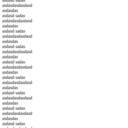
asdasd sadas
asdasdasdasdasd
asdasdas
asdasd sadas
asdasdasdasdasd
asdasdas
asdasd sadas
asdasdasdasdasd
asdasdas
asdasd sadas
asdasdasdasdasd
asdasdas
asdasd sadas
asdasdasdasdasd
asdasdas
asdasd sadas
asdasdasdasdasd
asdasdas
asdasd sadas
asdasdasdasdasd
asdasdas
asdasd sadas
asdasdasdasdasd
asdasdas
asdasd sadas