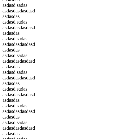
asdasd sadas
asdasdasdasdasd
asdasdas
asdasd sadas
asdasdasdasdasd
asdasdas
asdasd sadas
asdasdasdasdasd
asdasdas
asdasd sadas
asdasdasdasdasd
asdasdas
asdasd sadas
asdasdasdasdasd
asdasdas
asdasd sadas
asdasdasdasdasd
asdasdas
asdasd sadas
asdasdasdasdasd
asdasdas
asdasd sadas
asdasdasdasdasd
asdasdas