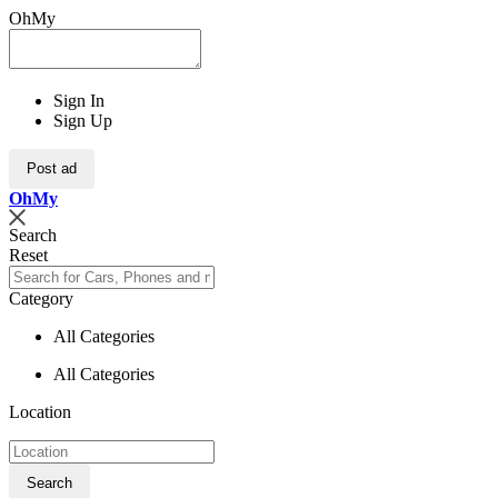
OhMy
Sign In
Sign Up
Post ad
Oh
My
Search
Reset
Category
All Categories
All Categories
Location
Search