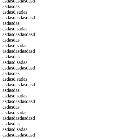
asdasdasdasdasd
asdasdas
asdasd sadas
asdasdasdasdasd
asdasdas
asdasd sadas
asdasdasdasdasd
asdasdas
asdasd sadas
asdasdasdasdasd
asdasdas
asdasd sadas
asdasdasdasdasd
asdasdas
asdasd sadas
asdasdasdasdasd
asdasdas
asdasd sadas
asdasdasdasdasd
asdasdas
asdasd sadas
asdasdasdasdasd
asdasdas
asdasd sadas
asdasdasdasdasd