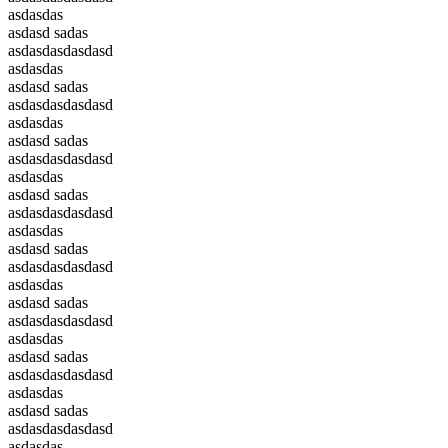
asdasdas
asdasd sadas
asdasdasdasdasd
asdasdas
asdasd sadas
asdasdasdasdasd
asdasdas
asdasd sadas
asdasdasdasdasd
asdasdas
asdasd sadas
asdasdasdasdasd
asdasdas
asdasd sadas
asdasdasdasdasd
asdasdas
asdasd sadas
asdasdasdasdasd
asdasdas
asdasd sadas
asdasdasdasdasd
asdasdas
asdasd sadas
asdasdasdasdasd
asdasdas