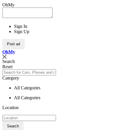
OhMy
Sign In
Sign Up
Post ad
Oh
My
Search
Reset
Category
All Categories
All Categories
Location
Search