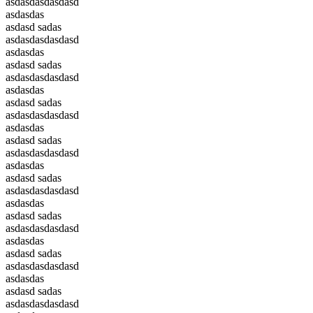
asdasdasdasdasd
asdasdas
asdasd sadas
asdasdasdasdasd
asdasdas
asdasd sadas
asdasdasdasdasd
asdasdas
asdasd sadas
asdasdasdasdasd
asdasdas
asdasd sadas
asdasdasdasdasd
asdasdas
asdasd sadas
asdasdasdasdasd
asdasdas
asdasd sadas
asdasdasdasdasd
asdasdas
asdasd sadas
asdasdasdasdasd
asdasdas
asdasd sadas
asdasdasdasdasd