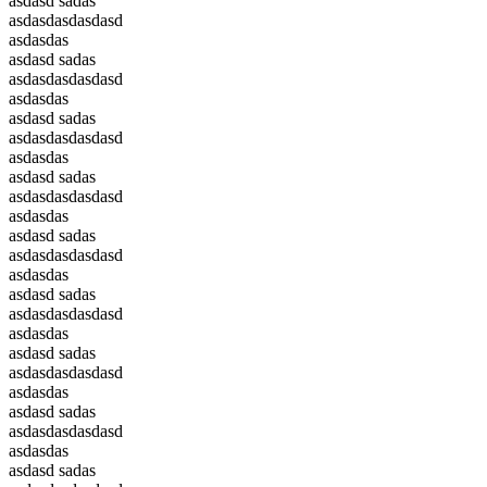
asdasd sadas
asdasdasdasdasd
asdasdas
asdasd sadas
asdasdasdasdasd
asdasdas
asdasd sadas
asdasdasdasdasd
asdasdas
asdasd sadas
asdasdasdasdasd
asdasdas
asdasd sadas
asdasdasdasdasd
asdasdas
asdasd sadas
asdasdasdasdasd
asdasdas
asdasd sadas
asdasdasdasdasd
asdasdas
asdasd sadas
asdasdasdasdasd
asdasdas
asdasd sadas