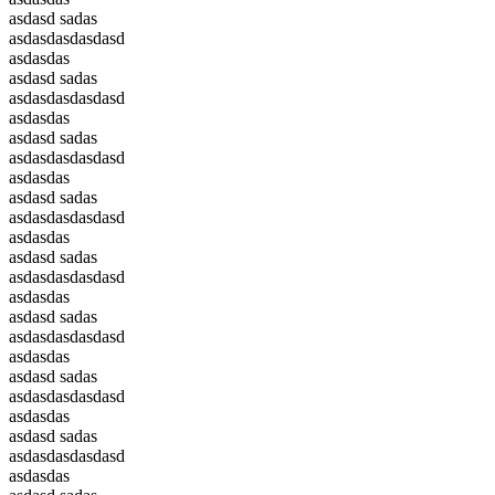
asdasd sadas
asdasdasdasdasd
asdasdas
asdasd sadas
asdasdasdasdasd
asdasdas
asdasd sadas
asdasdasdasdasd
asdasdas
asdasd sadas
asdasdasdasdasd
asdasdas
asdasd sadas
asdasdasdasdasd
asdasdas
asdasd sadas
asdasdasdasdasd
asdasdas
asdasd sadas
asdasdasdasdasd
asdasdas
asdasd sadas
asdasdasdasdasd
asdasdas