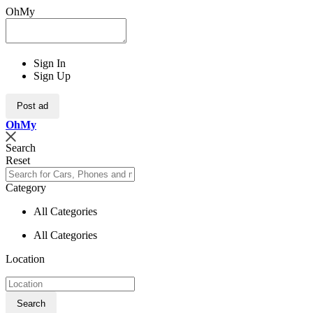
OhMy
Sign In
Sign Up
Post ad
Oh
My
Search
Reset
Category
All Categories
All Categories
Location
Search