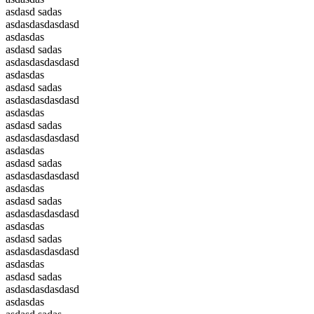
asdasd sadas
asdasdasdasdasd
asdasdas
asdasd sadas
asdasdasdasdasd
asdasdas
asdasd sadas
asdasdasdasdasd
asdasdas
asdasd sadas
asdasdasdasdasd
asdasdas
asdasd sadas
asdasdasdasdasd
asdasdas
asdasd sadas
asdasdasdasdasd
asdasdas
asdasd sadas
asdasdasdasdasd
asdasdas
asdasd sadas
asdasdasdasdasd
asdasdas