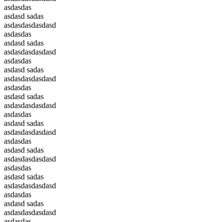
asdasdas
asdasd sadas
asdasdasdasdasd
asdasdas
asdasd sadas
asdasdasdasdasd
asdasdas
asdasd sadas
asdasdasdasdasd
asdasdas
asdasd sadas
asdasdasdasdasd
asdasdas
asdasd sadas
asdasdasdasdasd
asdasdas
asdasd sadas
asdasdasdasdasd
asdasdas
asdasd sadas
asdasdasdasdasd
asdasdas
asdasd sadas
asdasdasdasdasd
asdasdas