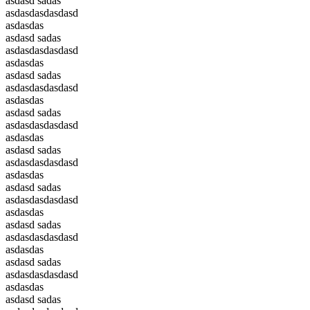
asdasd sadas
asdasdasdasdasd
asdasdas
asdasd sadas
asdasdasdasdasd
asdasdas
asdasd sadas
asdasdasdasdasd
asdasdas
asdasd sadas
asdasdasdasdasd
asdasdas
asdasd sadas
asdasdasdasdasd
asdasdas
asdasd sadas
asdasdasdasdasd
asdasdas
asdasd sadas
asdasdasdasdasd
asdasdas
asdasd sadas
asdasdasdasdasd
asdasdas
asdasd sadas