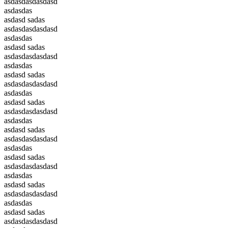
asdasdasdasdasd
asdasdas
asdasd sadas
asdasdasdasdasd
asdasdas
asdasd sadas
asdasdasdasdasd
asdasdas
asdasd sadas
asdasdasdasdasd
asdasdas
asdasd sadas
asdasdasdasdasd
asdasdas
asdasd sadas
asdasdasdasdasd
asdasdas
asdasd sadas
asdasdasdasdasd
asdasdas
asdasd sadas
asdasdasdasdasd
asdasdas
asdasd sadas
asdasdasdasdasd