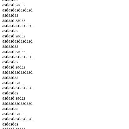
asdasd sadas
asdasdasdasdasd
asdasdas
asdasd sadas
asdasdasdasdasd
asdasdas
asdasd sadas
asdasdasdasdasd
asdasdas
asdasd sadas
asdasdasdasdasd
asdasdas
asdasd sadas
asdasdasdasdasd
asdasdas
asdasd sadas
asdasdasdasdasd
asdasdas
asdasd sadas
asdasdasdasdasd
asdasdas
asdasd sadas
asdasdasdasdasd
asdasdas