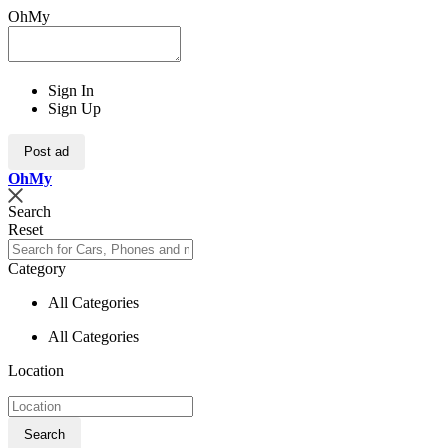
OhMy
Sign In
Sign Up
Post ad
Oh
My
Search
Reset
Category
All Categories
All Categories
Location
Search