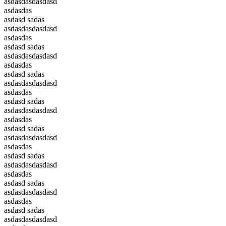
asdasdasdasdasd
asdasdas
asdasd sadas
asdasdasdasdasd
asdasdas
asdasd sadas
asdasdasdasdasd
asdasdas
asdasd sadas
asdasdasdasdasd
asdasdas
asdasd sadas
asdasdasdasdasd
asdasdas
asdasd sadas
asdasdasdasdasd
asdasdas
asdasd sadas
asdasdasdasdasd
asdasdas
asdasd sadas
asdasdasdasdasd
asdasdas
asdasd sadas
asdasdasdasdasd