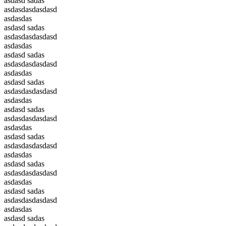
asdasd sadas
asdasdasdasdasd
asdasdas
asdasd sadas
asdasdasdasdasd
asdasdas
asdasd sadas
asdasdasdasdasd
asdasdas
asdasd sadas
asdasdasdasdasd
asdasdas
asdasd sadas
asdasdasdasdasd
asdasdas
asdasd sadas
asdasdasdasdasd
asdasdas
asdasd sadas
asdasdasdasdasd
asdasdas
asdasd sadas
asdasdasdasdasd
asdasdas
asdasd sadas