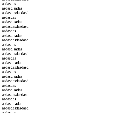
asdasdas
asdasd sadas
asdasdasdasdasd
asdasdas
asdasd sadas
asdasdasdasdasd
asdasdas
asdasd sadas
asdasdasdasdasd
asdasdas
asdasd sadas
asdasdasdasdasd
asdasdas
asdasd sadas
asdasdasdasdasd
asdasdas
asdasd sadas
asdasdasdasdasd
asdasdas
asdasd sadas
asdasdasdasdasd
asdasdas
asdasd sadas
asdasdasdasdasd
asdasdas