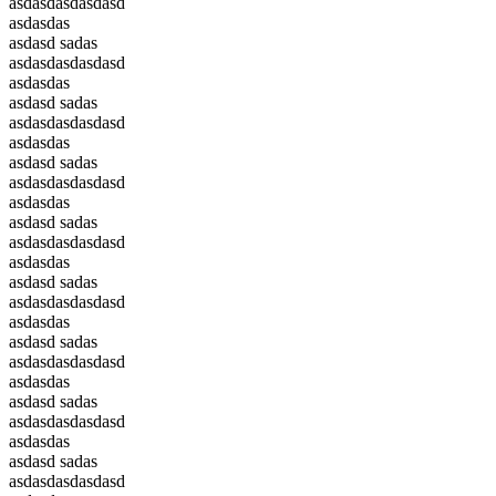
asdasdasdasdasd
asdasdas
asdasd sadas
asdasdasdasdasd
asdasdas
asdasd sadas
asdasdasdasdasd
asdasdas
asdasd sadas
asdasdasdasdasd
asdasdas
asdasd sadas
asdasdasdasdasd
asdasdas
asdasd sadas
asdasdasdasdasd
asdasdas
asdasd sadas
asdasdasdasdasd
asdasdas
asdasd sadas
asdasdasdasdasd
asdasdas
asdasd sadas
asdasdasdasdasd