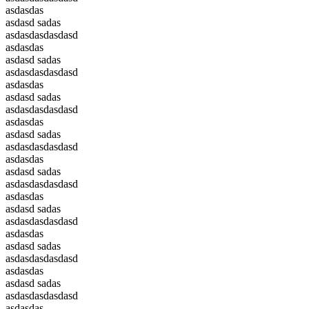
asdasdas
asdasd sadas
asdasdasdasdasd
asdasdas
asdasd sadas
asdasdasdasdasd
asdasdas
asdasd sadas
asdasdasdasdasd
asdasdas
asdasd sadas
asdasdasdasdasd
asdasdas
asdasd sadas
asdasdasdasdasd
asdasdas
asdasd sadas
asdasdasdasdasd
asdasdas
asdasd sadas
asdasdasdasdasd
asdasdas
asdasd sadas
asdasdasdasdasd
asdasdas