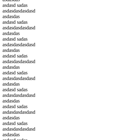
asdasd sadas
asdasdasdasdasd
asdasdas
asdasd sadas
asdasdasdasdasd
asdasdas
asdasd sadas
asdasdasdasdasd
asdasdas
asdasd sadas
asdasdasdasdasd
asdasdas
asdasd sadas
asdasdasdasdasd
asdasdas
asdasd sadas
asdasdasdasdasd
asdasdas
asdasd sadas
asdasdasdasdasd
asdasdas
asdasd sadas
asdasdasdasdasd
asdasdas