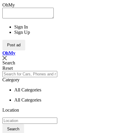
OhMy
Sign In
Sign Up
Post ad
Oh
My
Search
Reset
Category
All Categories
All Categories
Location
Search