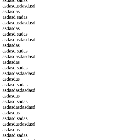
asdasd sadas
asdasdasdasdasd
asdasdas
asdasd sadas
asdasdasdasdasd
asdasdas
asdasd sadas
asdasdasdasdasd
asdasdas
asdasd sadas
asdasdasdasdasd
asdasdas
asdasd sadas
asdasdasdasdasd
asdasdas
asdasd sadas
asdasdasdasdasd
asdasdas
asdasd sadas
asdasdasdasdasd
asdasdas
asdasd sadas
asdasdasdasdasd
asdasdas
asdasd sadas