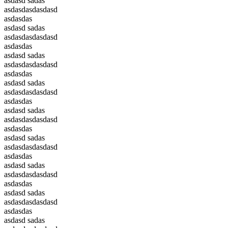
asdasd sadas
asdasdasdasdasd
asdasdas
asdasd sadas
asdasdasdasdasd
asdasdas
asdasd sadas
asdasdasdasdasd
asdasdas
asdasd sadas
asdasdasdasdasd
asdasdas
asdasd sadas
asdasdasdasdasd
asdasdas
asdasd sadas
asdasdasdasdasd
asdasdas
asdasd sadas
asdasdasdasdasd
asdasdas
asdasd sadas
asdasdasdasdasd
asdasdas
asdasd sadas