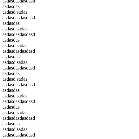
asdasdasdasdasd
asdasdas
asdasd sadas
asdasdasdasdasd
asdasdas
asdasd sadas
asdasdasdasdasd
asdasdas
asdasd sadas
asdasdasdasdasd
asdasdas
asdasd sadas
asdasdasdasdasd
asdasdas
asdasd sadas
asdasdasdasdasd
asdasdas
asdasd sadas
asdasdasdasdasd
asdasdas
asdasd sadas
asdasdasdasdasd
asdasdas
asdasd sadas
asdasdasdasdasd