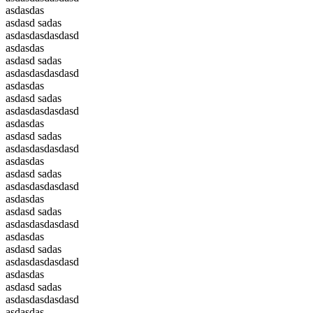
asdasdas
asdasd sadas
asdasdasdasdasd
asdasdas
asdasd sadas
asdasdasdasdasd
asdasdas
asdasd sadas
asdasdasdasdasd
asdasdas
asdasd sadas
asdasdasdasdasd
asdasdas
asdasd sadas
asdasdasdasdasd
asdasdas
asdasd sadas
asdasdasdasdasd
asdasdas
asdasd sadas
asdasdasdasdasd
asdasdas
asdasd sadas
asdasdasdasdasd
asdasdas