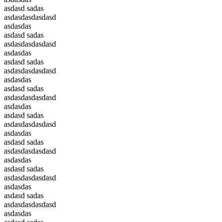
asdasd sadas
asdasdasdasdasd
asdasdas
asdasd sadas
asdasdasdasdasd
asdasdas
asdasd sadas
asdasdasdasdasd
asdasdas
asdasd sadas
asdasdasdasdasd
asdasdas
asdasd sadas
asdasdasdasdasd
asdasdas
asdasd sadas
asdasdasdasdasd
asdasdas
asdasd sadas
asdasdasdasdasd
asdasdas
asdasd sadas
asdasdasdasdasd
asdasdas