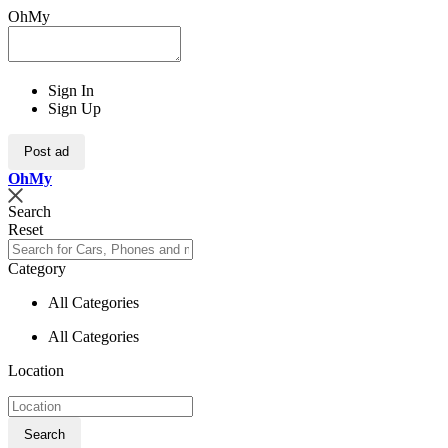
OhMy
Sign In
Sign Up
Post ad
Oh
My
Search
Reset
Category
All Categories
All Categories
Location
Search