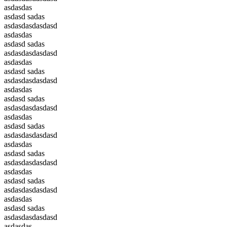
asdasdas
asdasd sadas
asdasdasdasdasd
asdasdas
asdasd sadas
asdasdasdasdasd
asdasdas
asdasd sadas
asdasdasdasdasd
asdasdas
asdasd sadas
asdasdasdasdasd
asdasdas
asdasd sadas
asdasdasdasdasd
asdasdas
asdasd sadas
asdasdasdasdasd
asdasdas
asdasd sadas
asdasdasdasdasd
asdasdas
asdasd sadas
asdasdasdasdasd
asdasdas