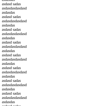
asdasd sadas
asdasdasdasdasd
asdasdas
asdasd sadas
asdasdasdasdasd
asdasdas
asdasd sadas
asdasdasdasdasd
asdasdas
asdasd sadas
asdasdasdasdasd
asdasdas
asdasd sadas
asdasdasdasdasd
asdasdas
asdasd sadas
asdasdasdasdasd
asdasdas
asdasd sadas
asdasdasdasdasd
asdasdas
asdasd sadas
asdasdasdasdasd
asdasdas