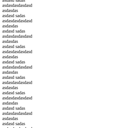
asdasd sadas
asdasdasdasdasd
asdasdas
asdasd sadas
asdasdasdasdasd
asdasdas
asdasd sadas
asdasdasdasdasd
asdasdas
asdasd sadas
asdasdasdasdasd
asdasdas
asdasd sadas
asdasdasdasdasd
asdasdas
asdasd sadas
asdasdasdasdasd
asdasdas
asdasd sadas
asdasdasdasdasd
asdasdas
asdasd sadas
asdasdasdasdasd
asdasdas
asdasd sadas