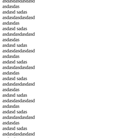
asdasdasdasdasd
asdasdas
asdasd sadas
asdasdasdasdasd
asdasdas
asdasd sadas
asdasdasdasdasd
asdasdas
asdasd sadas
asdasdasdasdasd
asdasdas
asdasd sadas
asdasdasdasdasd
asdasdas
asdasd sadas
asdasdasdasdasd
asdasdas
asdasd sadas
asdasdasdasdasd
asdasdas
asdasd sadas
asdasdasdasdasd
asdasdas
asdasd sadas
asdasdasdasdasd