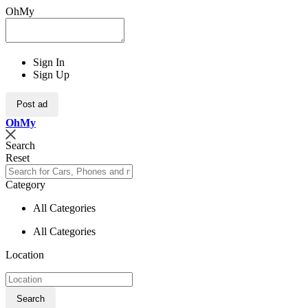
OhMy
Sign In
Sign Up
Post ad
Oh
My
Search
Reset
Category
All Categories
All Categories
Location
Search