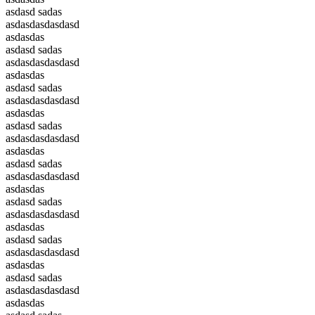
asdasd sadas
asdasdasdasdasd
asdasdas
asdasd sadas
asdasdasdasdasd
asdasdas
asdasd sadas
asdasdasdasdasd
asdasdas
asdasd sadas
asdasdasdasdasd
asdasdas
asdasd sadas
asdasdasdasdasd
asdasdas
asdasd sadas
asdasdasdasdasd
asdasdas
asdasd sadas
asdasdasdasdasd
asdasdas
asdasd sadas
asdasdasdasdasd
asdasdas