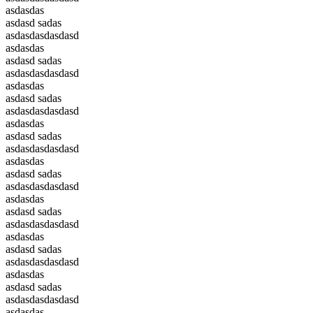
asdasdas
asdasd sadas
asdasdasdasdasd
asdasdas
asdasd sadas
asdasdasdasdasd
asdasdas
asdasd sadas
asdasdasdasdasd
asdasdas
asdasd sadas
asdasdasdasdasd
asdasdas
asdasd sadas
asdasdasdasdasd
asdasdas
asdasd sadas
asdasdasdasdasd
asdasdas
asdasd sadas
asdasdasdasdasd
asdasdas
asdasd sadas
asdasdasdasdasd
asdasdas