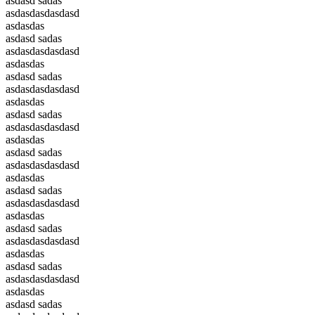
asdasd sadas
asdasdasdasdasd
asdasdas
asdasd sadas
asdasdasdasdasd
asdasdas
asdasd sadas
asdasdasdasdasd
asdasdas
asdasd sadas
asdasdasdasdasd
asdasdas
asdasd sadas
asdasdasdasdasd
asdasdas
asdasd sadas
asdasdasdasdasd
asdasdas
asdasd sadas
asdasdasdasdasd
asdasdas
asdasd sadas
asdasdasdasdasd
asdasdas
asdasd sadas