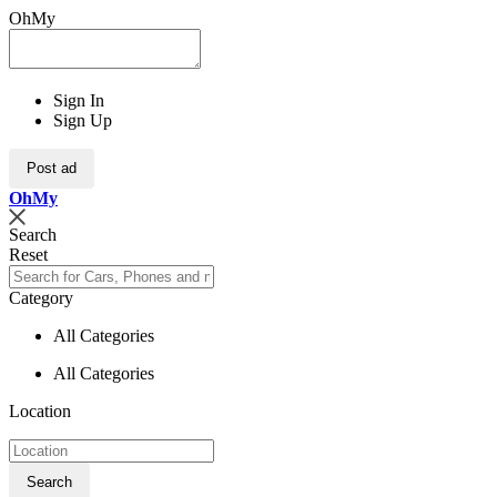
OhMy
Sign In
Sign Up
Post ad
Oh
My
Search
Reset
Category
All Categories
All Categories
Location
Search