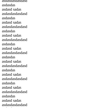
asdasdasdasdasd
asdasdas
asdasd sadas
asdasdasdasdasd
asdasdas
asdasd sadas
asdasdasdasdasd
asdasdas
asdasd sadas
asdasdasdasdasd
asdasdas
asdasd sadas
asdasdasdasdasd
asdasdas
asdasd sadas
asdasdasdasdasd
asdasdas
asdasd sadas
asdasdasdasdasd
asdasdas
asdasd sadas
asdasdasdasdasd
asdasdas
asdasd sadas
asdasdasdasdasd