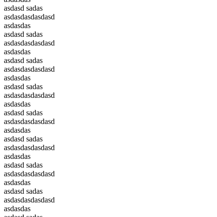
asdasd sadas
asdasdasdasdasd
asdasdas
asdasd sadas
asdasdasdasdasd
asdasdas
asdasd sadas
asdasdasdasdasd
asdasdas
asdasd sadas
asdasdasdasdasd
asdasdas
asdasd sadas
asdasdasdasdasd
asdasdas
asdasd sadas
asdasdasdasdasd
asdasdas
asdasd sadas
asdasdasdasdasd
asdasdas
asdasd sadas
asdasdasdasdasd
asdasdas