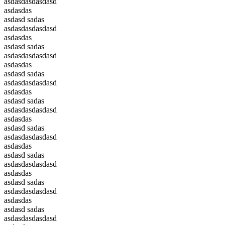
asdasdasdasdasd
asdasdas
asdasd sadas
asdasdasdasdasd
asdasdas
asdasd sadas
asdasdasdasdasd
asdasdas
asdasd sadas
asdasdasdasdasd
asdasdas
asdasd sadas
asdasdasdasdasd
asdasdas
asdasd sadas
asdasdasdasdasd
asdasdas
asdasd sadas
asdasdasdasdasd
asdasdas
asdasd sadas
asdasdasdasdasd
asdasdas
asdasd sadas
asdasdasdasdasd