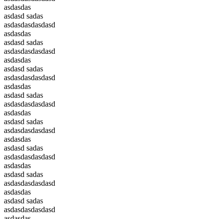
asdasdas
asdasd sadas
asdasdasdasdasd
asdasdas
asdasd sadas
asdasdasdasdasd
asdasdas
asdasd sadas
asdasdasdasdasd
asdasdas
asdasd sadas
asdasdasdasdasd
asdasdas
asdasd sadas
asdasdasdasdasd
asdasdas
asdasd sadas
asdasdasdasdasd
asdasdas
asdasd sadas
asdasdasdasdasd
asdasdas
asdasd sadas
asdasdasdasdasd
asdasdas