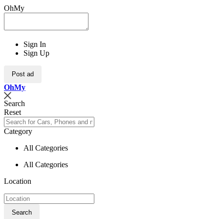
OhMy
Sign In
Sign Up
Post ad
Oh
My
Search
Reset
Category
All Categories
All Categories
Location
Search