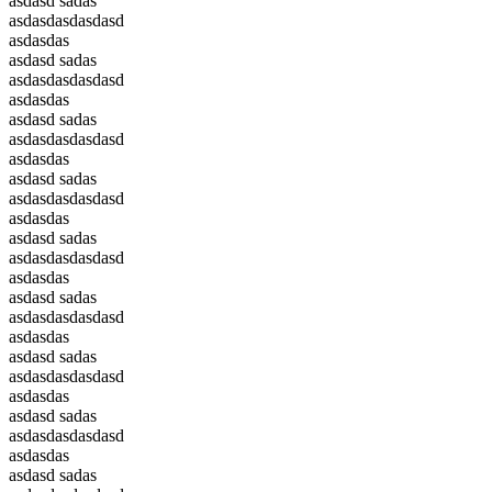
asdasd sadas
asdasdasdasdasd
asdasdas
asdasd sadas
asdasdasdasdasd
asdasdas
asdasd sadas
asdasdasdasdasd
asdasdas
asdasd sadas
asdasdasdasdasd
asdasdas
asdasd sadas
asdasdasdasdasd
asdasdas
asdasd sadas
asdasdasdasdasd
asdasdas
asdasd sadas
asdasdasdasdasd
asdasdas
asdasd sadas
asdasdasdasdasd
asdasdas
asdasd sadas