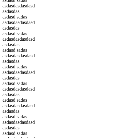
asdasd sadas
asdasdasdasdasd
asdasdas
asdasd sadas
asdasdasdasdasd
asdasdas
asdasd sadas
asdasdasdasdasd
asdasdas
asdasd sadas
asdasdasdasdasd
asdasdas
asdasd sadas
asdasdasdasdasd
asdasdas
asdasd sadas
asdasdasdasdasd
asdasdas
asdasd sadas
asdasdasdasdasd
asdasdas
asdasd sadas
asdasdasdasdasd
asdasdas
asdasd sadas