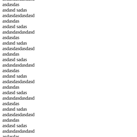
asdasdas
asdasd sadas
asdasdasdasdasd
asdasdas
asdasd sadas
asdasdasdasdasd
asdasdas
asdasd sadas
asdasdasdasdasd
asdasdas
asdasd sadas
asdasdasdasdasd
asdasdas
asdasd sadas
asdasdasdasdasd
asdasdas
asdasd sadas
asdasdasdasdasd
asdasdas
asdasd sadas
asdasdasdasdasd
asdasdas
asdasd sadas
asdasdasdasdasd
asdasdas