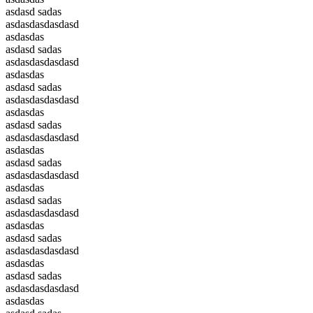
asdasd sadas
asdasdasdasdasd
asdasdas
asdasd sadas
asdasdasdasdasd
asdasdas
asdasd sadas
asdasdasdasdasd
asdasdas
asdasd sadas
asdasdasdasdasd
asdasdas
asdasd sadas
asdasdasdasdasd
asdasdas
asdasd sadas
asdasdasdasdasd
asdasdas
asdasd sadas
asdasdasdasdasd
asdasdas
asdasd sadas
asdasdasdasdasd
asdasdas