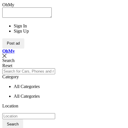
OhMy
Sign In
Sign Up
Post ad
Oh
My
Search
Reset
Category
All Categories
All Categories
Location
Search