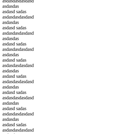
asdasdasdasdasd
asdasdas
asdasd sadas
asdasdasdasdasd
asdasdas
asdasd sadas
asdasdasdasdasd
asdasdas
asdasd sadas
asdasdasdasdasd
asdasdas
asdasd sadas
asdasdasdasdasd
asdasdas
asdasd sadas
asdasdasdasdasd
asdasdas
asdasd sadas
asdasdasdasdasd
asdasdas
asdasd sadas
asdasdasdasdasd
asdasdas
asdasd sadas
asdasdasdasdasd