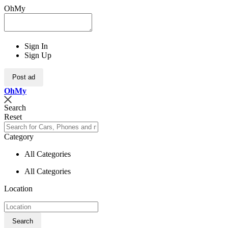
OhMy
Sign In
Sign Up
Post ad
Oh
My
Search
Reset
Category
All Categories
All Categories
Location
Search