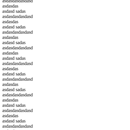
asdasdasdasdasd
asdasdas
asdasd sadas
asdasdasdasdasd
asdasdas
asdasd sadas
asdasdasdasdasd
asdasdas
asdasd sadas
asdasdasdasdasd
asdasdas
asdasd sadas
asdasdasdasdasd
asdasdas
asdasd sadas
asdasdasdasdasd
asdasdas
asdasd sadas
asdasdasdasdasd
asdasdas
asdasd sadas
asdasdasdasdasd
asdasdas
asdasd sadas
asdasdasdasdasd