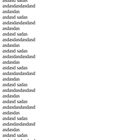
asdasd sadas
asdasdasdasdasd
asdasdas
asdasd sadas
asdasdasdasdasd
asdasdas
asdasd sadas
asdasdasdasdasd
asdasdas
asdasd sadas
asdasdasdasdasd
asdasdas
asdasd sadas
asdasdasdasdasd
asdasdas
asdasd sadas
asdasdasdasdasd
asdasdas
asdasd sadas
asdasdasdasdasd
asdasdas
asdasd sadas
asdasdasdasdasd
asdasdas
asdasd sadas