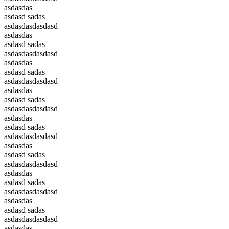
asdasdas
asdasd sadas
asdasdasdasdasd
asdasdas
asdasd sadas
asdasdasdasdasd
asdasdas
asdasd sadas
asdasdasdasdasd
asdasdas
asdasd sadas
asdasdasdasdasd
asdasdas
asdasd sadas
asdasdasdasdasd
asdasdas
asdasd sadas
asdasdasdasdasd
asdasdas
asdasd sadas
asdasdasdasdasd
asdasdas
asdasd sadas
asdasdasdasdasd
asdasdas