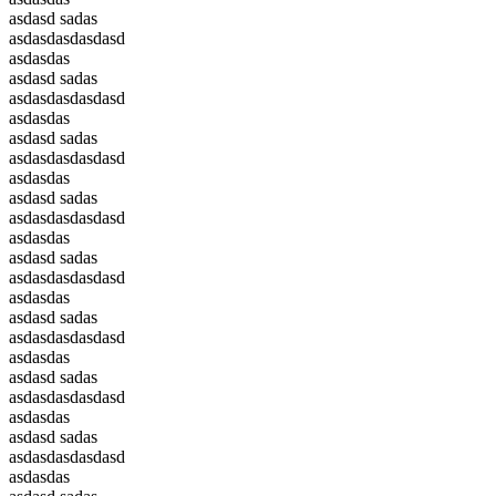
asdasd sadas
asdasdasdasdasd
asdasdas
asdasd sadas
asdasdasdasdasd
asdasdas
asdasd sadas
asdasdasdasdasd
asdasdas
asdasd sadas
asdasdasdasdasd
asdasdas
asdasd sadas
asdasdasdasdasd
asdasdas
asdasd sadas
asdasdasdasdasd
asdasdas
asdasd sadas
asdasdasdasdasd
asdasdas
asdasd sadas
asdasdasdasdasd
asdasdas