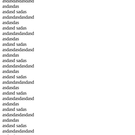
asdasdasdasdasd
asdasdas
asdasd sadas
asdasdasdasdasd
asdasdas
asdasd sadas
asdasdasdasdasd
asdasdas
asdasd sadas
asdasdasdasdasd
asdasdas
asdasd sadas
asdasdasdasdasd
asdasdas
asdasd sadas
asdasdasdasdasd
asdasdas
asdasd sadas
asdasdasdasdasd
asdasdas
asdasd sadas
asdasdasdasdasd
asdasdas
asdasd sadas
asdasdasdasdasd