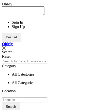
OhMy
Sign In
Sign Up
Post ad
Oh
My
Search
Reset
Category
All Categories
All Categories
Location
Search