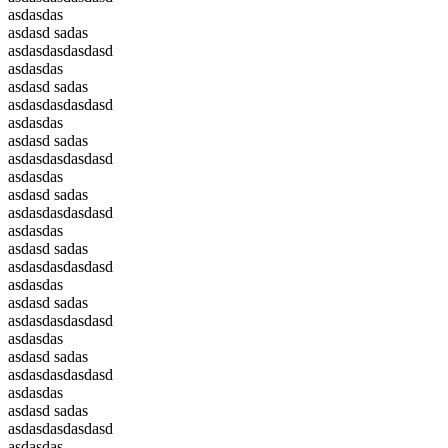
asdasdas
asdasd sadas
asdasdasdasdasd
asdasdas
asdasd sadas
asdasdasdasdasd
asdasdas
asdasd sadas
asdasdasdasdasd
asdasdas
asdasd sadas
asdasdasdasdasd
asdasdas
asdasd sadas
asdasdasdasdasd
asdasdas
asdasd sadas
asdasdasdasdasd
asdasdas
asdasd sadas
asdasdasdasdasd
asdasdas
asdasd sadas
asdasdasdasdasd
asdasdas