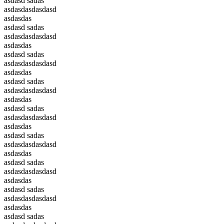
asdasd sadas
asdasdasdasdasd
asdasdas
asdasd sadas
asdasdasdasdasd
asdasdas
asdasd sadas
asdasdasdasdasd
asdasdas
asdasd sadas
asdasdasdasdasd
asdasdas
asdasd sadas
asdasdasdasdasd
asdasdas
asdasd sadas
asdasdasdasdasd
asdasdas
asdasd sadas
asdasdasdasdasd
asdasdas
asdasd sadas
asdasdasdasdasd
asdasdas
asdasd sadas