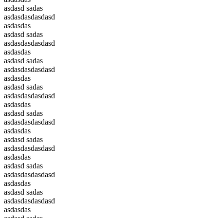
asdasd sadas
asdasdasdasdasd
asdasdas
asdasd sadas
asdasdasdasdasd
asdasdas
asdasd sadas
asdasdasdasdasd
asdasdas
asdasd sadas
asdasdasdasdasd
asdasdas
asdasd sadas
asdasdasdasdasd
asdasdas
asdasd sadas
asdasdasdasdasd
asdasdas
asdasd sadas
asdasdasdasdasd
asdasdas
asdasd sadas
asdasdasdasdasd
asdasdas