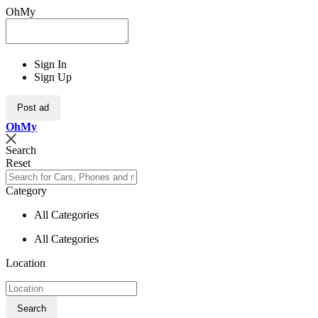
OhMy
Sign In
Sign Up
Post ad
Oh
My
Search
Reset
Category
All Categories
All Categories
Location
Search