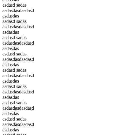
asdasd sadas
asdasdasdasdasd
asdasdas
asdasd sadas
asdasdasdasdasd
asdasdas
asdasd sadas
asdasdasdasdasd
asdasdas
asdasd sadas
asdasdasdasdasd
asdasdas
asdasd sadas
asdasdasdasdasd
asdasdas
asdasd sadas
asdasdasdasdasd
asdasdas
asdasd sadas
asdasdasdasdasd
asdasdas
asdasd sadas
asdasdasdasdasd
asdasdas