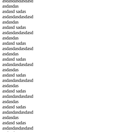
asdasdasdasdasd
asdasdas
asdasd sadas
asdasdasdasdasd
asdasdas
asdasd sadas
asdasdasdasdasd
asdasdas
asdasd sadas
asdasdasdasdasd
asdasdas
asdasd sadas
asdasdasdasdasd
asdasdas
asdasd sadas
asdasdasdasdasd
asdasdas
asdasd sadas
asdasdasdasdasd
asdasdas
asdasd sadas
asdasdasdasdasd
asdasdas
asdasd sadas
asdasdasdasdasd