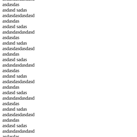
asdasdas
asdasd sadas
asdasdasdasdasd
asdasdas
asdasd sadas
asdasdasdasdasd
asdasdas
asdasd sadas
asdasdasdasdasd
asdasdas
asdasd sadas
asdasdasdasdasd
asdasdas
asdasd sadas
asdasdasdasdasd
asdasdas
asdasd sadas
asdasdasdasdasd
asdasdas
asdasd sadas
asdasdasdasdasd
asdasdas
asdasd sadas
asdasdasdasdasd
asdasdas