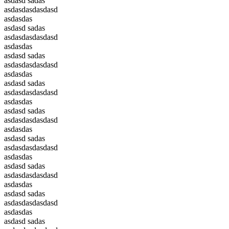
asdasd sadas
asdasdasdasdasd
asdasdas
asdasd sadas
asdasdasdasdasd
asdasdas
asdasd sadas
asdasdasdasdasd
asdasdas
asdasd sadas
asdasdasdasdasd
asdasdas
asdasd sadas
asdasdasdasdasd
asdasdas
asdasd sadas
asdasdasdasdasd
asdasdas
asdasd sadas
asdasdasdasdasd
asdasdas
asdasd sadas
asdasdasdasdasd
asdasdas
asdasd sadas