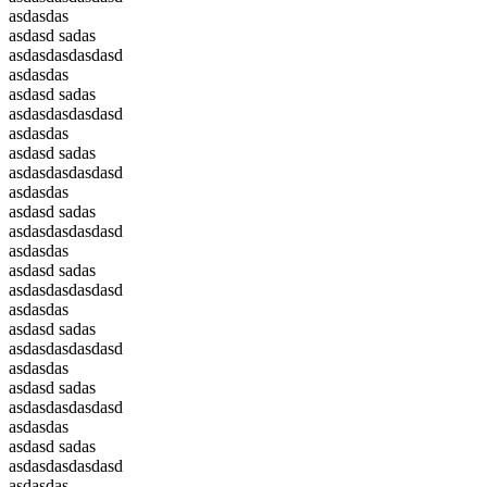
asdasdas
asdasd sadas
asdasdasdasdasd
asdasdas
asdasd sadas
asdasdasdasdasd
asdasdas
asdasd sadas
asdasdasdasdasd
asdasdas
asdasd sadas
asdasdasdasdasd
asdasdas
asdasd sadas
asdasdasdasdasd
asdasdas
asdasd sadas
asdasdasdasdasd
asdasdas
asdasd sadas
asdasdasdasdasd
asdasdas
asdasd sadas
asdasdasdasdasd
asdasdas