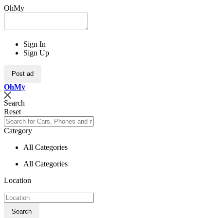
OhMy
Sign In
Sign Up
Post ad
Oh
My
Search
Reset
Category
All Categories
All Categories
Location
Search