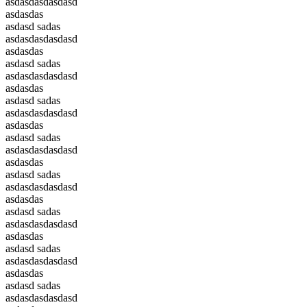
asdasdasdasdasd
asdasdas
asdasd sadas
asdasdasdasdasd
asdasdas
asdasd sadas
asdasdasdasdasd
asdasdas
asdasd sadas
asdasdasdasdasd
asdasdas
asdasd sadas
asdasdasdasdasd
asdasdas
asdasd sadas
asdasdasdasdasd
asdasdas
asdasd sadas
asdasdasdasdasd
asdasdas
asdasd sadas
asdasdasdasdasd
asdasdas
asdasd sadas
asdasdasdasdasd