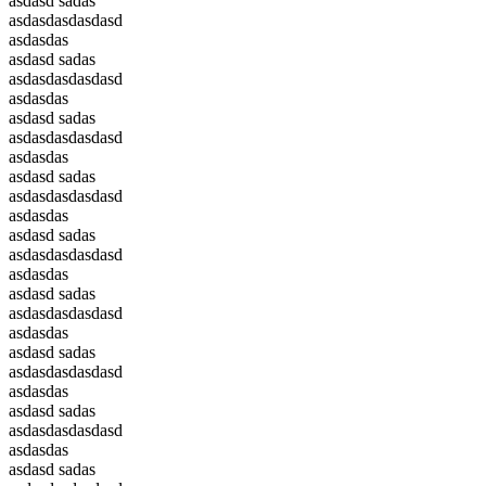
asdasd sadas
asdasdasdasdasd
asdasdas
asdasd sadas
asdasdasdasdasd
asdasdas
asdasd sadas
asdasdasdasdasd
asdasdas
asdasd sadas
asdasdasdasdasd
asdasdas
asdasd sadas
asdasdasdasdasd
asdasdas
asdasd sadas
asdasdasdasdasd
asdasdas
asdasd sadas
asdasdasdasdasd
asdasdas
asdasd sadas
asdasdasdasdasd
asdasdas
asdasd sadas