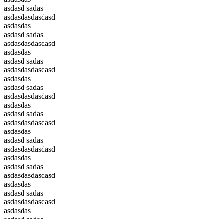
asdasd sadas
asdasdasdasdasd
asdasdas
asdasd sadas
asdasdasdasdasd
asdasdas
asdasd sadas
asdasdasdasdasd
asdasdas
asdasd sadas
asdasdasdasdasd
asdasdas
asdasd sadas
asdasdasdasdasd
asdasdas
asdasd sadas
asdasdasdasdasd
asdasdas
asdasd sadas
asdasdasdasdasd
asdasdas
asdasd sadas
asdasdasdasdasd
asdasdas