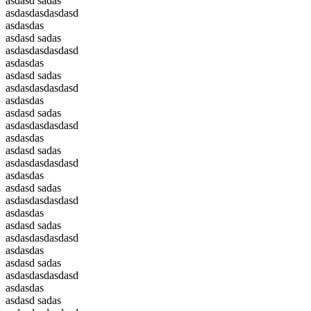
asdasd sadas
asdasdasdasdasd
asdasdas
asdasd sadas
asdasdasdasdasd
asdasdas
asdasd sadas
asdasdasdasdasd
asdasdas
asdasd sadas
asdasdasdasdasd
asdasdas
asdasd sadas
asdasdasdasdasd
asdasdas
asdasd sadas
asdasdasdasdasd
asdasdas
asdasd sadas
asdasdasdasdasd
asdasdas
asdasd sadas
asdasdasdasdasd
asdasdas
asdasd sadas