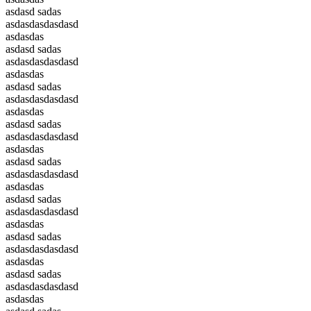
asdasd sadas
asdasdasdasdasd
asdasdas
asdasd sadas
asdasdasdasdasd
asdasdas
asdasd sadas
asdasdasdasdasd
asdasdas
asdasd sadas
asdasdasdasdasd
asdasdas
asdasd sadas
asdasdasdasdasd
asdasdas
asdasd sadas
asdasdasdasdasd
asdasdas
asdasd sadas
asdasdasdasdasd
asdasdas
asdasd sadas
asdasdasdasdasd
asdasdas