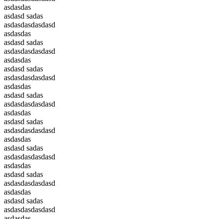
asdasdas
asdasd sadas
asdasdasdasdasd
asdasdas
asdasd sadas
asdasdasdasdasd
asdasdas
asdasd sadas
asdasdasdasdasd
asdasdas
asdasd sadas
asdasdasdasdasd
asdasdas
asdasd sadas
asdasdasdasdasd
asdasdas
asdasd sadas
asdasdasdasdasd
asdasdas
asdasd sadas
asdasdasdasdasd
asdasdas
asdasd sadas
asdasdasdasdasd
asdasdas