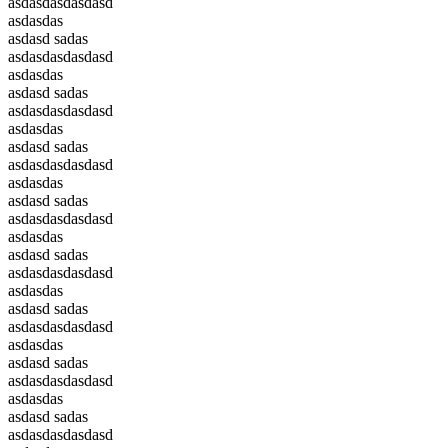
asdasdasdasdasd
asdasdas
asdasd sadas
asdasdasdasdasd
asdasdas
asdasd sadas
asdasdasdasdasd
asdasdas
asdasd sadas
asdasdasdasdasd
asdasdas
asdasd sadas
asdasdasdasdasd
asdasdas
asdasd sadas
asdasdasdasdasd
asdasdas
asdasd sadas
asdasdasdasdasd
asdasdas
asdasd sadas
asdasdasdasdasd
asdasdas
asdasd sadas
asdasdasdasdasd