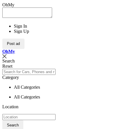
OhMy
Sign In
Sign Up
Post ad
Oh
My
Search
Reset
Category
All Categories
All Categories
Location
Search