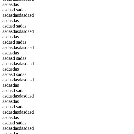
asdasdas
asdasd sadas
asdasdasdasdasd
asdasdas
asdasd sadas
asdasdasdasdasd
asdasdas
asdasd sadas
asdasdasdasdasd
asdasdas
asdasd sadas
asdasdasdasdasd
asdasdas
asdasd sadas
asdasdasdasdasd
asdasdas
asdasd sadas
asdasdasdasdasd
asdasdas
asdasd sadas
asdasdasdasdasd
asdasdas
asdasd sadas
asdasdasdasdasd
asdasdas