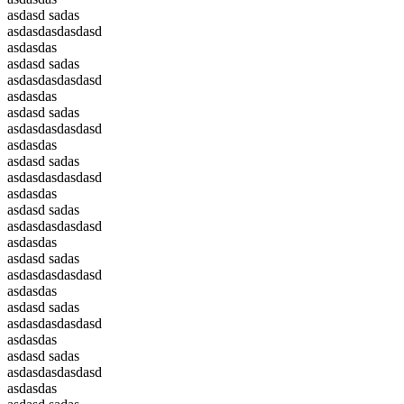
asdasd sadas
asdasdasdasdasd
asdasdas
asdasd sadas
asdasdasdasdasd
asdasdas
asdasd sadas
asdasdasdasdasd
asdasdas
asdasd sadas
asdasdasdasdasd
asdasdas
asdasd sadas
asdasdasdasdasd
asdasdas
asdasd sadas
asdasdasdasdasd
asdasdas
asdasd sadas
asdasdasdasdasd
asdasdas
asdasd sadas
asdasdasdasdasd
asdasdas