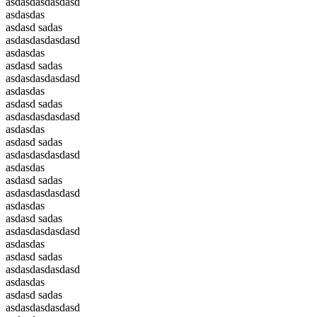
asdasdasdasdasd
asdasdas
asdasd sadas
asdasdasdasdasd
asdasdas
asdasd sadas
asdasdasdasdasd
asdasdas
asdasd sadas
asdasdasdasdasd
asdasdas
asdasd sadas
asdasdasdasdasd
asdasdas
asdasd sadas
asdasdasdasdasd
asdasdas
asdasd sadas
asdasdasdasdasd
asdasdas
asdasd sadas
asdasdasdasdasd
asdasdas
asdasd sadas
asdasdasdasdasd