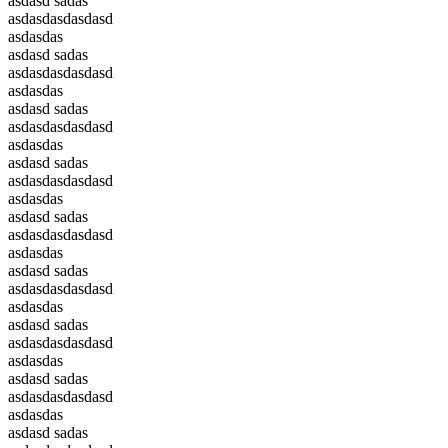
asdasd sadas
asdasdasdasdasd
asdasdas
asdasd sadas
asdasdasdasdasd
asdasdas
asdasd sadas
asdasdasdasdasd
asdasdas
asdasd sadas
asdasdasdasdasd
asdasdas
asdasd sadas
asdasdasdasdasd
asdasdas
asdasd sadas
asdasdasdasdasd
asdasdas
asdasd sadas
asdasdasdasdasd
asdasdas
asdasd sadas
asdasdasdasdasd
asdasdas
asdasd sadas