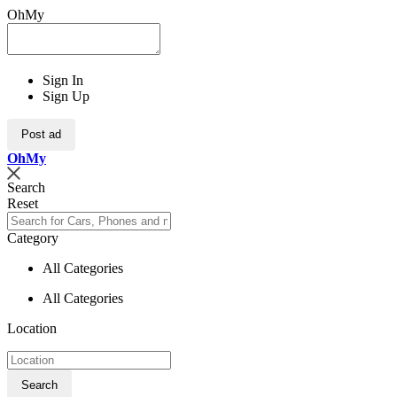
OhMy
Sign In
Sign Up
Post ad
Oh
My
Search
Reset
Category
All Categories
All Categories
Location
Search