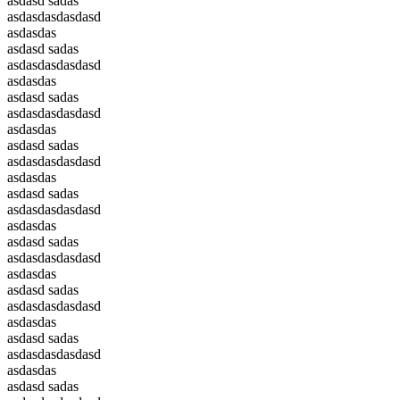
asdasd sadas
asdasdasdasdasd
asdasdas
asdasd sadas
asdasdasdasdasd
asdasdas
asdasd sadas
asdasdasdasdasd
asdasdas
asdasd sadas
asdasdasdasdasd
asdasdas
asdasd sadas
asdasdasdasdasd
asdasdas
asdasd sadas
asdasdasdasdasd
asdasdas
asdasd sadas
asdasdasdasdasd
asdasdas
asdasd sadas
asdasdasdasdasd
asdasdas
asdasd sadas