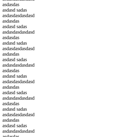
asdasdas
asdasd sadas
asdasdasdasdasd
asdasdas
asdasd sadas
asdasdasdasdasd
asdasdas
asdasd sadas
asdasdasdasdasd
asdasdas
asdasd sadas
asdasdasdasdasd
asdasdas
asdasd sadas
asdasdasdasdasd
asdasdas
asdasd sadas
asdasdasdasdasd
asdasdas
asdasd sadas
asdasdasdasdasd
asdasdas
asdasd sadas
asdasdasdasdasd
asdasdas