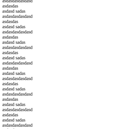
asdasdasdasdasd
asdasdas
asdasd sadas
asdasdasdasdasd
asdasdas
asdasd sadas
asdasdasdasdasd
asdasdas
asdasd sadas
asdasdasdasdasd
asdasdas
asdasd sadas
asdasdasdasdasd
asdasdas
asdasd sadas
asdasdasdasdasd
asdasdas
asdasd sadas
asdasdasdasdasd
asdasdas
asdasd sadas
asdasdasdasdasd
asdasdas
asdasd sadas
asdasdasdasdasd