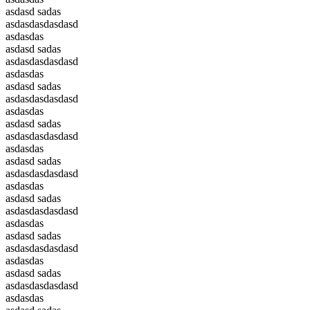
asdasd sadas
asdasdasdasdasd
asdasdas
asdasd sadas
asdasdasdasdasd
asdasdas
asdasd sadas
asdasdasdasdasd
asdasdas
asdasd sadas
asdasdasdasdasd
asdasdas
asdasd sadas
asdasdasdasdasd
asdasdas
asdasd sadas
asdasdasdasdasd
asdasdas
asdasd sadas
asdasdasdasdasd
asdasdas
asdasd sadas
asdasdasdasdasd
asdasdas