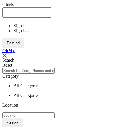
OhMy
Sign In
Sign Up
Post ad
Oh
My
Search
Reset
Category
All Categories
All Categories
Location
Search