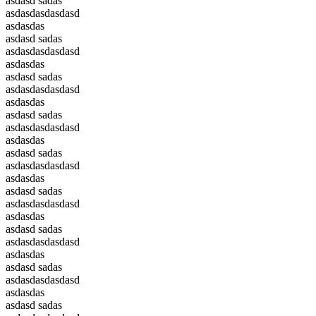
asdasd sadas
asdasdasdasdasd
asdasdas
asdasd sadas
asdasdasdasdasd
asdasdas
asdasd sadas
asdasdasdasdasd
asdasdas
asdasd sadas
asdasdasdasdasd
asdasdas
asdasd sadas
asdasdasdasdasd
asdasdas
asdasd sadas
asdasdasdasdasd
asdasdas
asdasd sadas
asdasdasdasdasd
asdasdas
asdasd sadas
asdasdasdasdasd
asdasdas
asdasd sadas