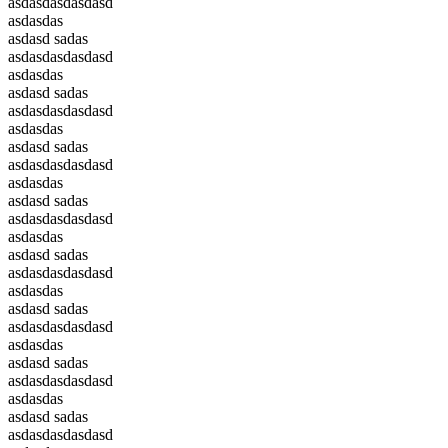
asdasdasdasdasd
asdasdas
asdasd sadas
asdasdasdasdasd
asdasdas
asdasd sadas
asdasdasdasdasd
asdasdas
asdasd sadas
asdasdasdasdasd
asdasdas
asdasd sadas
asdasdasdasdasd
asdasdas
asdasd sadas
asdasdasdasdasd
asdasdas
asdasd sadas
asdasdasdasdasd
asdasdas
asdasd sadas
asdasdasdasdasd
asdasdas
asdasd sadas
asdasdasdasdasd