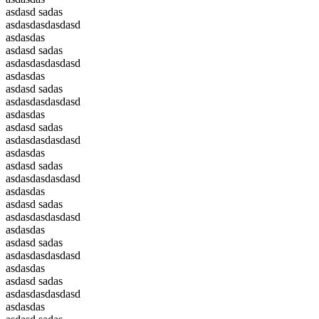
asdasd sadas
asdasdasdasdasd
asdasdas
asdasd sadas
asdasdasdasdasd
asdasdas
asdasd sadas
asdasdasdasdasd
asdasdas
asdasd sadas
asdasdasdasdasd
asdasdas
asdasd sadas
asdasdasdasdasd
asdasdas
asdasd sadas
asdasdasdasdasd
asdasdas
asdasd sadas
asdasdasdasdasd
asdasdas
asdasd sadas
asdasdasdasdasd
asdasdas