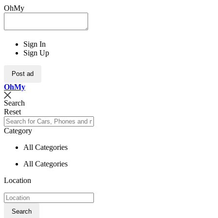
OhMy
Sign In
Sign Up
Post ad
Oh
My
Search
Reset
Category
All Categories
All Categories
Location
Search