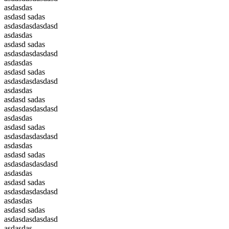
asdasdas
asdasd sadas
asdasdasdasdasd
asdasdas
asdasd sadas
asdasdasdasdasd
asdasdas
asdasd sadas
asdasdasdasdasd
asdasdas
asdasd sadas
asdasdasdasdasd
asdasdas
asdasd sadas
asdasdasdasdasd
asdasdas
asdasd sadas
asdasdasdasdasd
asdasdas
asdasd sadas
asdasdasdasdasd
asdasdas
asdasd sadas
asdasdasdasdasd
asdasdas