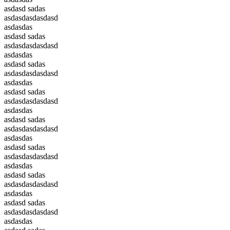
asdasd sadas
asdasdasdasdasd
asdasdas
asdasd sadas
asdasdasdasdasd
asdasdas
asdasd sadas
asdasdasdasdasd
asdasdas
asdasd sadas
asdasdasdasdasd
asdasdas
asdasd sadas
asdasdasdasdasd
asdasdas
asdasd sadas
asdasdasdasdasd
asdasdas
asdasd sadas
asdasdasdasdasd
asdasdas
asdasd sadas
asdasdasdasdasd
asdasdas