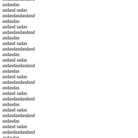
asdasdas
asdasd sadas
asdasdasdasdasd
asdasdas
asdasd sadas
asdasdasdasdasd
asdasdas
asdasd sadas
asdasdasdasdasd
asdasdas
asdasd sadas
asdasdasdasdasd
asdasdas
asdasd sadas
asdasdasdasdasd
asdasdas
asdasd sadas
asdasdasdasdasd
asdasdas
asdasd sadas
asdasdasdasdasd
asdasdas
asdasd sadas
asdasdasdasdasd
asdasdas