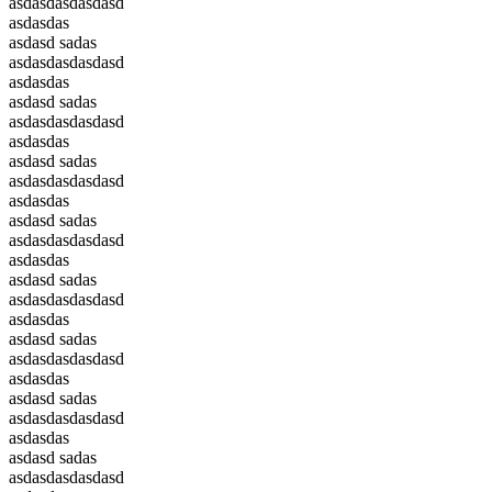
asdasdasdasdasd
asdasdas
asdasd sadas
asdasdasdasdasd
asdasdas
asdasd sadas
asdasdasdasdasd
asdasdas
asdasd sadas
asdasdasdasdasd
asdasdas
asdasd sadas
asdasdasdasdasd
asdasdas
asdasd sadas
asdasdasdasdasd
asdasdas
asdasd sadas
asdasdasdasdasd
asdasdas
asdasd sadas
asdasdasdasdasd
asdasdas
asdasd sadas
asdasdasdasdasd