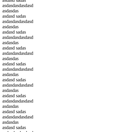
asdasd sadas
asdasdasdasdasd
asdasdas
asdasd sadas
asdasdasdasdasd
asdasdas
asdasd sadas
asdasdasdasdasd
asdasdas
asdasd sadas
asdasdasdasdasd
asdasdas
asdasd sadas
asdasdasdasdasd
asdasdas
asdasd sadas
asdasdasdasdasd
asdasdas
asdasd sadas
asdasdasdasdasd
asdasdas
asdasd sadas
asdasdasdasdasd
asdasdas
asdasd sadas