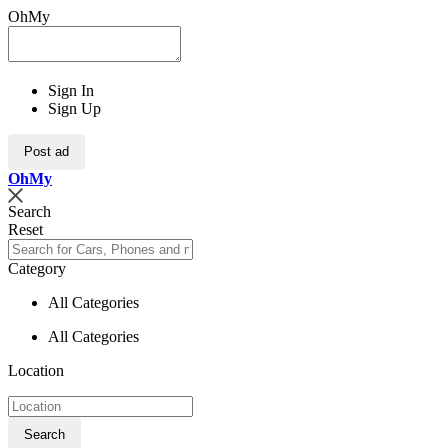
OhMy
Sign In
Sign Up
Post ad
Oh
My
Search
Reset
Category
All Categories
All Categories
Location
Search