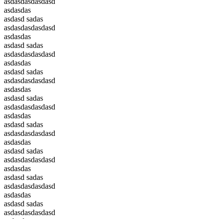
asdasdasdasdasd
asdasdas
asdasd sadas
asdasdasdasdasd
asdasdas
asdasd sadas
asdasdasdasdasd
asdasdas
asdasd sadas
asdasdasdasdasd
asdasdas
asdasd sadas
asdasdasdasdasd
asdasdas
asdasd sadas
asdasdasdasdasd
asdasdas
asdasd sadas
asdasdasdasdasd
asdasdas
asdasd sadas
asdasdasdasdasd
asdasdas
asdasd sadas
asdasdasdasdasd