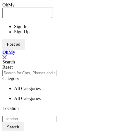
OhMy
Sign In
Sign Up
Post ad
Oh
My
Search
Reset
Category
All Categories
All Categories
Location
Search