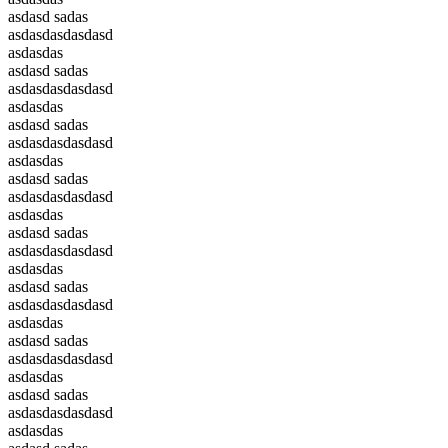
asdasd sadas
asdasdasdasdasd
asdasdas
asdasd sadas
asdasdasdasdasd
asdasdas
asdasd sadas
asdasdasdasdasd
asdasdas
asdasd sadas
asdasdasdasdasd
asdasdas
asdasd sadas
asdasdasdasdasd
asdasdas
asdasd sadas
asdasdasdasdasd
asdasdas
asdasd sadas
asdasdasdasdasd
asdasdas
asdasd sadas
asdasdasdasdasd
asdasdas