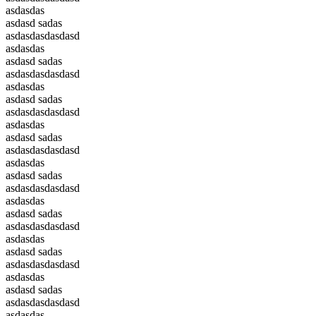
asdasdas
asdasd sadas
asdasdasdasdasd
asdasdas
asdasd sadas
asdasdasdasdasd
asdasdas
asdasd sadas
asdasdasdasdasd
asdasdas
asdasd sadas
asdasdasdasdasd
asdasdas
asdasd sadas
asdasdasdasdasd
asdasdas
asdasd sadas
asdasdasdasdasd
asdasdas
asdasd sadas
asdasdasdasdasd
asdasdas
asdasd sadas
asdasdasdasdasd
asdasdas