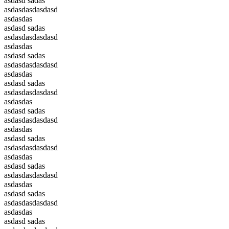
asdasd sadas
asdasdasdasdasd
asdasdas
asdasd sadas
asdasdasdasdasd
asdasdas
asdasd sadas
asdasdasdasdasd
asdasdas
asdasd sadas
asdasdasdasdasd
asdasdas
asdasd sadas
asdasdasdasdasd
asdasdas
asdasd sadas
asdasdasdasdasd
asdasdas
asdasd sadas
asdasdasdasdasd
asdasdas
asdasd sadas
asdasdasdasdasd
asdasdas
asdasd sadas