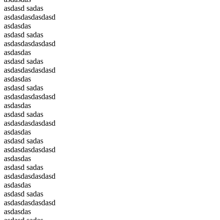
asdasd sadas
asdasdasdasdasd
asdasdas
asdasd sadas
asdasdasdasdasd
asdasdas
asdasd sadas
asdasdasdasdasd
asdasdas
asdasd sadas
asdasdasdasdasd
asdasdas
asdasd sadas
asdasdasdasdasd
asdasdas
asdasd sadas
asdasdasdasdasd
asdasdas
asdasd sadas
asdasdasdasdasd
asdasdas
asdasd sadas
asdasdasdasdasd
asdasdas