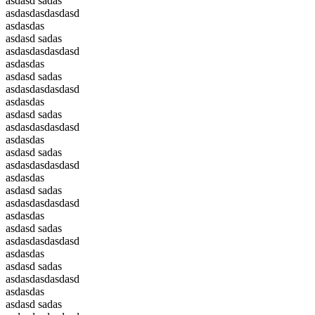
asdasd sadas
asdasdasdasdasd
asdasdas
asdasd sadas
asdasdasdasdasd
asdasdas
asdasd sadas
asdasdasdasdasd
asdasdas
asdasd sadas
asdasdasdasdasd
asdasdas
asdasd sadas
asdasdasdasdasd
asdasdas
asdasd sadas
asdasdasdasdasd
asdasdas
asdasd sadas
asdasdasdasdasd
asdasdas
asdasd sadas
asdasdasdasdasd
asdasdas
asdasd sadas