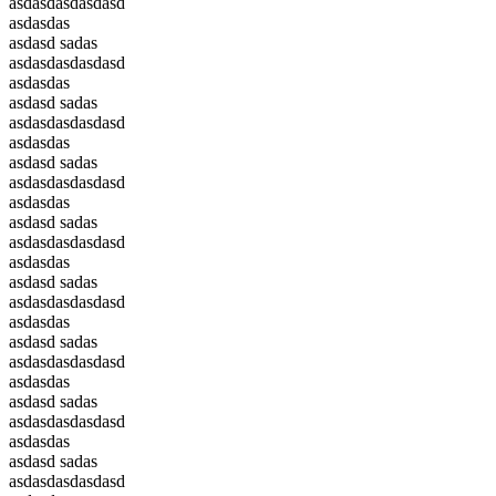
asdasdasdasdasd
asdasdas
asdasd sadas
asdasdasdasdasd
asdasdas
asdasd sadas
asdasdasdasdasd
asdasdas
asdasd sadas
asdasdasdasdasd
asdasdas
asdasd sadas
asdasdasdasdasd
asdasdas
asdasd sadas
asdasdasdasdasd
asdasdas
asdasd sadas
asdasdasdasdasd
asdasdas
asdasd sadas
asdasdasdasdasd
asdasdas
asdasd sadas
asdasdasdasdasd