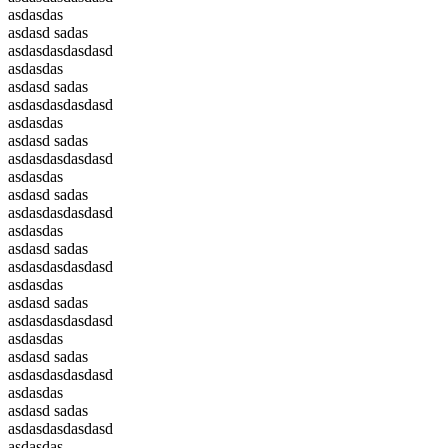
asdasdas
asdasd sadas
asdasdasdasdasd
asdasdas
asdasd sadas
asdasdasdasdasd
asdasdas
asdasd sadas
asdasdasdasdasd
asdasdas
asdasd sadas
asdasdasdasdasd
asdasdas
asdasd sadas
asdasdasdasdasd
asdasdas
asdasd sadas
asdasdasdasdasd
asdasdas
asdasd sadas
asdasdasdasdasd
asdasdas
asdasd sadas
asdasdasdasdasd
asdasdas