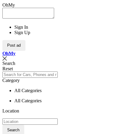
OhMy
Sign In
Sign Up
Post ad
Oh
My
Search
Reset
Category
All Categories
All Categories
Location
Search