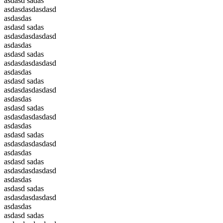
asdasd sadas
asdasdasdasdasd
asdasdas
asdasd sadas
asdasdasdasdasd
asdasdas
asdasd sadas
asdasdasdasdasd
asdasdas
asdasd sadas
asdasdasdasdasd
asdasdas
asdasd sadas
asdasdasdasdasd
asdasdas
asdasd sadas
asdasdasdasdasd
asdasdas
asdasd sadas
asdasdasdasdasd
asdasdas
asdasd sadas
asdasdasdasdasd
asdasdas
asdasd sadas