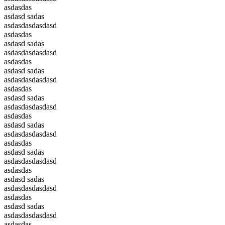
asdasdas
asdasd sadas
asdasdasdasdasd
asdasdas
asdasd sadas
asdasdasdasdasd
asdasdas
asdasd sadas
asdasdasdasdasd
asdasdas
asdasd sadas
asdasdasdasdasd
asdasdas
asdasd sadas
asdasdasdasdasd
asdasdas
asdasd sadas
asdasdasdasdasd
asdasdas
asdasd sadas
asdasdasdasdasd
asdasdas
asdasd sadas
asdasdasdasdasd
asdasdas