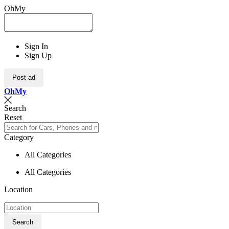
OhMy
Sign In
Sign Up
Post ad
Oh
My
Search
Reset
Category
All Categories
All Categories
Location
Search