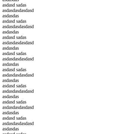
asdasd sadas
asdasdasdasdasd
asdasdas
asdasd sadas
asdasdasdasdasd
asdasdas
asdasd sadas
asdasdasdasdasd
asdasdas
asdasd sadas
asdasdasdasdasd
asdasdas
asdasd sadas
asdasdasdasdasd
asdasdas
asdasd sadas
asdasdasdasdasd
asdasdas
asdasd sadas
asdasdasdasdasd
asdasdas
asdasd sadas
asdasdasdasdasd
asdasdas