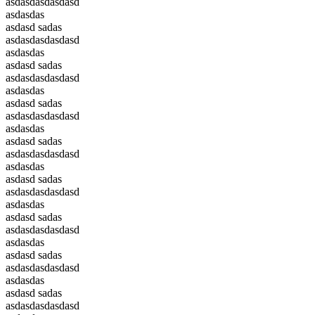
asdasdasdasdasd
asdasdas
asdasd sadas
asdasdasdasdasd
asdasdas
asdasd sadas
asdasdasdasdasd
asdasdas
asdasd sadas
asdasdasdasdasd
asdasdas
asdasd sadas
asdasdasdasdasd
asdasdas
asdasd sadas
asdasdasdasdasd
asdasdas
asdasd sadas
asdasdasdasdasd
asdasdas
asdasd sadas
asdasdasdasdasd
asdasdas
asdasd sadas
asdasdasdasdasd