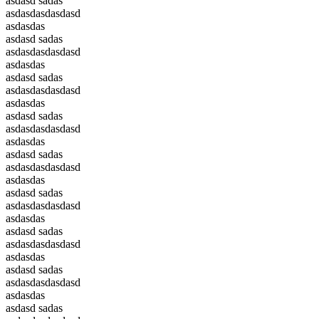
asdasd sadas
asdasdasdasdasd
asdasdas
asdasd sadas
asdasdasdasdasd
asdasdas
asdasd sadas
asdasdasdasdasd
asdasdas
asdasd sadas
asdasdasdasdasd
asdasdas
asdasd sadas
asdasdasdasdasd
asdasdas
asdasd sadas
asdasdasdasdasd
asdasdas
asdasd sadas
asdasdasdasdasd
asdasdas
asdasd sadas
asdasdasdasdasd
asdasdas
asdasd sadas