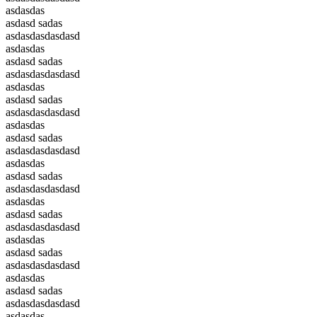
asdasdas
asdasd sadas
asdasdasdasdasd
asdasdas
asdasd sadas
asdasdasdasdasd
asdasdas
asdasd sadas
asdasdasdasdasd
asdasdas
asdasd sadas
asdasdasdasdasd
asdasdas
asdasd sadas
asdasdasdasdasd
asdasdas
asdasd sadas
asdasdasdasdasd
asdasdas
asdasd sadas
asdasdasdasdasd
asdasdas
asdasd sadas
asdasdasdasdasd
asdasdas