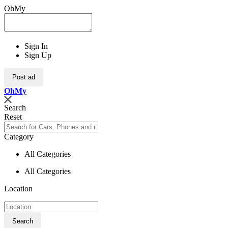
OhMy
Sign In
Sign Up
Post ad
Oh
My
Search
Reset
Category
All Categories
All Categories
Location
Search