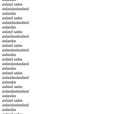
asdasd sadas
asdasdasdasdasd
asdasdas
asdasd sadas
asdasdasdasdasd
asdasdas
asdasd sadas
asdasdasdasdasd
asdasdas
asdasd sadas
asdasdasdasdasd
asdasdas
asdasd sadas
asdasdasdasdasd
asdasdas
asdasd sadas
asdasdasdasdasd
asdasdas
asdasd sadas
asdasdasdasdasd
asdasdas
asdasd sadas
asdasdasdasdasd
asdasdas