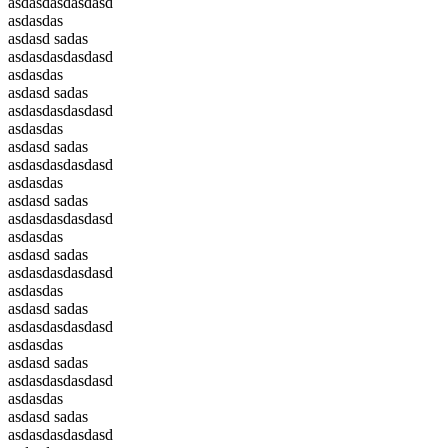
asdasdasdasdasd
asdasdas
asdasd sadas
asdasdasdasdasd
asdasdas
asdasd sadas
asdasdasdasdasd
asdasdas
asdasd sadas
asdasdasdasdasd
asdasdas
asdasd sadas
asdasdasdasdasd
asdasdas
asdasd sadas
asdasdasdasdasd
asdasdas
asdasd sadas
asdasdasdasdasd
asdasdas
asdasd sadas
asdasdasdasdasd
asdasdas
asdasd sadas
asdasdasdasdasd