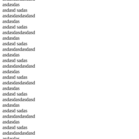
asdasdas
asdasd sadas
asdasdasdasdasd
asdasdas
asdasd sadas
asdasdasdasdasd
asdasdas
asdasd sadas
asdasdasdasdasd
asdasdas
asdasd sadas
asdasdasdasdasd
asdasdas
asdasd sadas
asdasdasdasdasd
asdasdas
asdasd sadas
asdasdasdasdasd
asdasdas
asdasd sadas
asdasdasdasdasd
asdasdas
asdasd sadas
asdasdasdasdasd
asdasdas