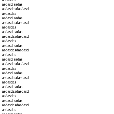
asdasd sadas
asdasdasdasdasd
asdasdas
asdasd sadas
asdasdasdasdasd
asdasdas
asdasd sadas
asdasdasdasdasd
asdasdas
asdasd sadas
asdasdasdasdasd
asdasdas
asdasd sadas
asdasdasdasdasd
asdasdas
asdasd sadas
asdasdasdasdasd
asdasdas
asdasd sadas
asdasdasdasdasd
asdasdas
asdasd sadas
asdasdasdasdasd
asdasdas