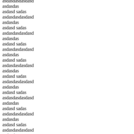
asdasdasdasdasd
asdasdas
asdasd sadas
asdasdasdasdasd
asdasdas
asdasd sadas
asdasdasdasdasd
asdasdas
asdasd sadas
asdasdasdasdasd
asdasdas
asdasd sadas
asdasdasdasdasd
asdasdas
asdasd sadas
asdasdasdasdasd
asdasdas
asdasd sadas
asdasdasdasdasd
asdasdas
asdasd sadas
asdasdasdasdasd
asdasdas
asdasd sadas
asdasdasdasdasd