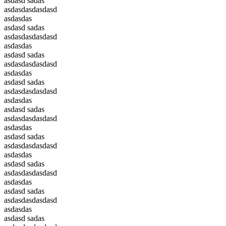
asdasd sadas
asdasdasdasdasd
asdasdas
asdasd sadas
asdasdasdasdasd
asdasdas
asdasd sadas
asdasdasdasdasd
asdasdas
asdasd sadas
asdasdasdasdasd
asdasdas
asdasd sadas
asdasdasdasdasd
asdasdas
asdasd sadas
asdasdasdasdasd
asdasdas
asdasd sadas
asdasdasdasdasd
asdasdas
asdasd sadas
asdasdasdasdasd
asdasdas
asdasd sadas