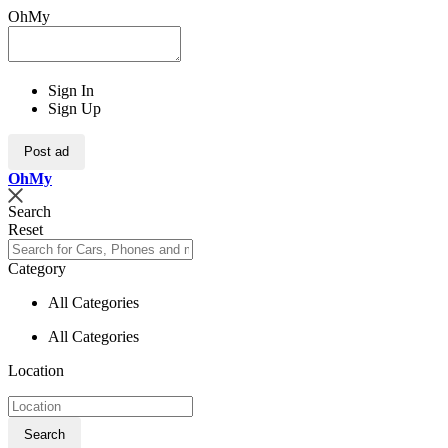
OhMy
Sign In
Sign Up
Post ad
Oh
My
Search
Reset
Category
All Categories
All Categories
Location
Search