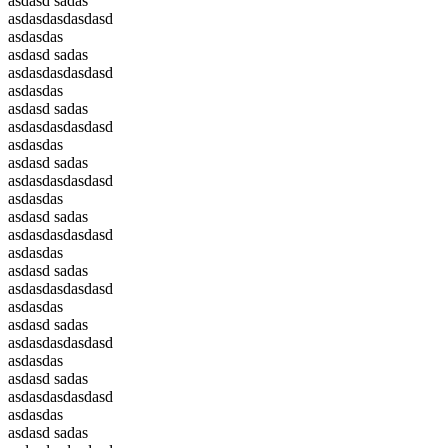
asdasd sadas
asdasdasdasdasd
asdasdas
asdasd sadas
asdasdasdasdasd
asdasdas
asdasd sadas
asdasdasdasdasd
asdasdas
asdasd sadas
asdasdasdasdasd
asdasdas
asdasd sadas
asdasdasdasdasd
asdasdas
asdasd sadas
asdasdasdasdasd
asdasdas
asdasd sadas
asdasdasdasdasd
asdasdas
asdasd sadas
asdasdasdasdasd
asdasdas
asdasd sadas