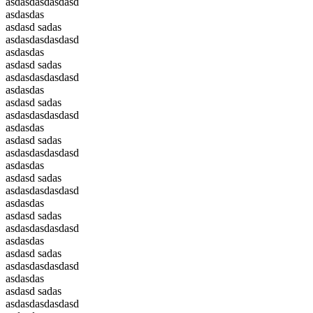
asdasdasdasdasd
asdasdas
asdasd sadas
asdasdasdasdasd
asdasdas
asdasd sadas
asdasdasdasdasd
asdasdas
asdasd sadas
asdasdasdasdasd
asdasdas
asdasd sadas
asdasdasdasdasd
asdasdas
asdasd sadas
asdasdasdasdasd
asdasdas
asdasd sadas
asdasdasdasdasd
asdasdas
asdasd sadas
asdasdasdasdasd
asdasdas
asdasd sadas
asdasdasdasdasd