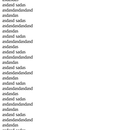
asdasd sadas
asdasdasdasdasd
asdasdas
asdasd sadas
asdasdasdasdasd
asdasdas
asdasd sadas
asdasdasdasdasd
asdasdas
asdasd sadas
asdasdasdasdasd
asdasdas
asdasd sadas
asdasdasdasdasd
asdasdas
asdasd sadas
asdasdasdasdasd
asdasdas
asdasd sadas
asdasdasdasdasd
asdasdas
asdasd sadas
asdasdasdasdasd
asdasdas