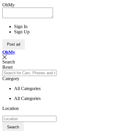
OhMy
Sign In
Sign Up
Post ad
Oh
My
Search
Reset
Category
All Categories
All Categories
Location
Search