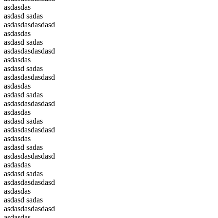
asdasdas
asdasd sadas
asdasdasdasdasd
asdasdas
asdasd sadas
asdasdasdasdasd
asdasdas
asdasd sadas
asdasdasdasdasd
asdasdas
asdasd sadas
asdasdasdasdasd
asdasdas
asdasd sadas
asdasdasdasdasd
asdasdas
asdasd sadas
asdasdasdasdasd
asdasdas
asdasd sadas
asdasdasdasdasd
asdasdas
asdasd sadas
asdasdasdasdasd
asdasdas