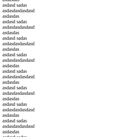
asdasd sadas
asdasdasdasdasd
asdasdas
asdasd sadas
asdasdasdasdasd
asdasdas
asdasd sadas
asdasdasdasdasd
asdasdas
asdasd sadas
asdasdasdasdasd
asdasdas
asdasd sadas
asdasdasdasdasd
asdasdas
asdasd sadas
asdasdasdasdasd
asdasdas
asdasd sadas
asdasdasdasdasd
asdasdas
asdasd sadas
asdasdasdasdasd
asdasdas