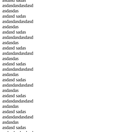
asdasd sadas
asdasdasdasdasd
asdasdas
asdasd sadas
asdasdasdasdasd
asdasdas
asdasd sadas
asdasdasdasdasd
asdasdas
asdasd sadas
asdasdasdasdasd
asdasdas
asdasd sadas
asdasdasdasdasd
asdasdas
asdasd sadas
asdasdasdasdasd
asdasdas
asdasd sadas
asdasdasdasdasd
asdasdas
asdasd sadas
asdasdasdasdasd
asdasdas
asdasd sadas