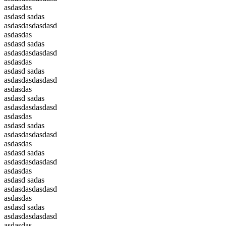
asdasdas
asdasd sadas
asdasdasdasdasd
asdasdas
asdasd sadas
asdasdasdasdasd
asdasdas
asdasd sadas
asdasdasdasdasd
asdasdas
asdasd sadas
asdasdasdasdasd
asdasdas
asdasd sadas
asdasdasdasdasd
asdasdas
asdasd sadas
asdasdasdasdasd
asdasdas
asdasd sadas
asdasdasdasdasd
asdasdas
asdasd sadas
asdasdasdasdasd
asdasdas