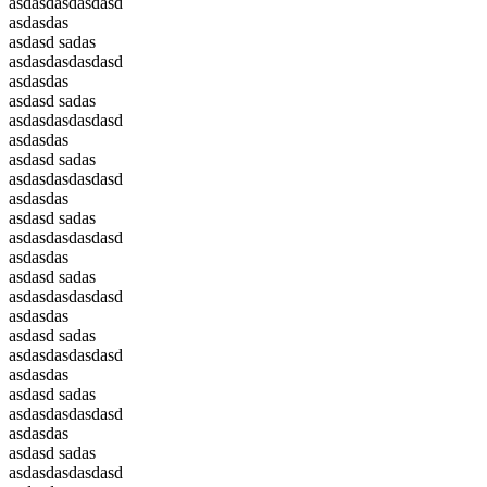
asdasdasdasdasd
asdasdas
asdasd sadas
asdasdasdasdasd
asdasdas
asdasd sadas
asdasdasdasdasd
asdasdas
asdasd sadas
asdasdasdasdasd
asdasdas
asdasd sadas
asdasdasdasdasd
asdasdas
asdasd sadas
asdasdasdasdasd
asdasdas
asdasd sadas
asdasdasdasdasd
asdasdas
asdasd sadas
asdasdasdasdasd
asdasdas
asdasd sadas
asdasdasdasdasd