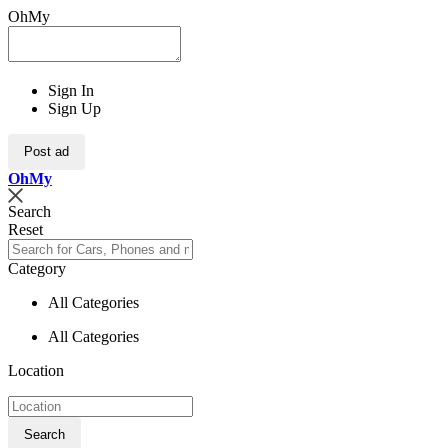
OhMy
Sign In
Sign Up
Post ad
Oh
My
Search
Reset
Category
All Categories
All Categories
Location
Search