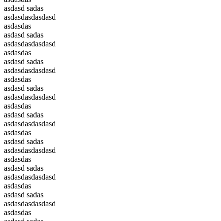
asdasd sadas
asdasdasdasdasd
asdasdas
asdasd sadas
asdasdasdasdasd
asdasdas
asdasd sadas
asdasdasdasdasd
asdasdas
asdasd sadas
asdasdasdasdasd
asdasdas
asdasd sadas
asdasdasdasdasd
asdasdas
asdasd sadas
asdasdasdasdasd
asdasdas
asdasd sadas
asdasdasdasdasd
asdasdas
asdasd sadas
asdasdasdasdasd
asdasdas