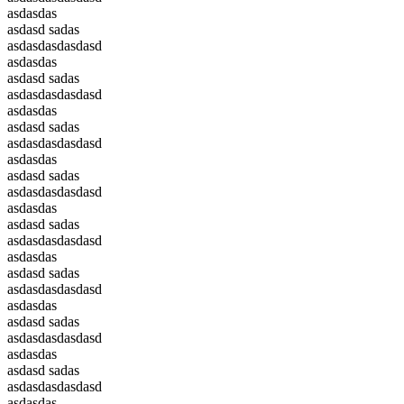
asdasdas
asdasd sadas
asdasdasdasdasd
asdasdas
asdasd sadas
asdasdasdasdasd
asdasdas
asdasd sadas
asdasdasdasdasd
asdasdas
asdasd sadas
asdasdasdasdasd
asdasdas
asdasd sadas
asdasdasdasdasd
asdasdas
asdasd sadas
asdasdasdasdasd
asdasdas
asdasd sadas
asdasdasdasdasd
asdasdas
asdasd sadas
asdasdasdasdasd
asdasdas