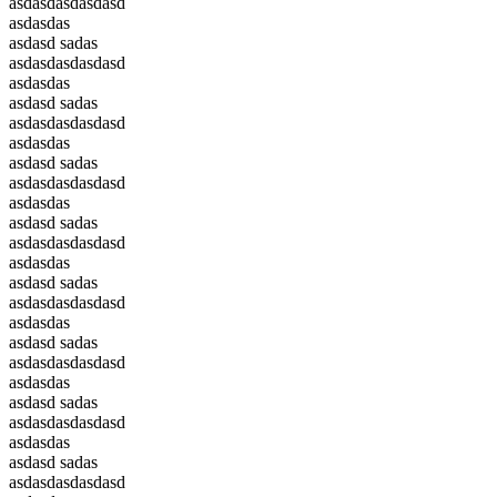
asdasdasdasdasd
asdasdas
asdasd sadas
asdasdasdasdasd
asdasdas
asdasd sadas
asdasdasdasdasd
asdasdas
asdasd sadas
asdasdasdasdasd
asdasdas
asdasd sadas
asdasdasdasdasd
asdasdas
asdasd sadas
asdasdasdasdasd
asdasdas
asdasd sadas
asdasdasdasdasd
asdasdas
asdasd sadas
asdasdasdasdasd
asdasdas
asdasd sadas
asdasdasdasdasd