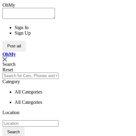
OhMy
Sign In
Sign Up
Post ad
Oh
My
Search
Reset
Category
All Categories
All Categories
Location
Search