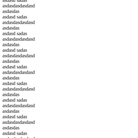
asdasd sadas
asdasdasdasdasd
asdasdas
asdasd sadas
asdasdasdasdasd
asdasdas
asdasd sadas
asdasdasdasdasd
asdasdas
asdasd sadas
asdasdasdasdasd
asdasdas
asdasd sadas
asdasdasdasdasd
asdasdas
asdasd sadas
asdasdasdasdasd
asdasdas
asdasd sadas
asdasdasdasdasd
asdasdas
asdasd sadas
asdasdasdasdasd
asdasdas
asdasd sadas