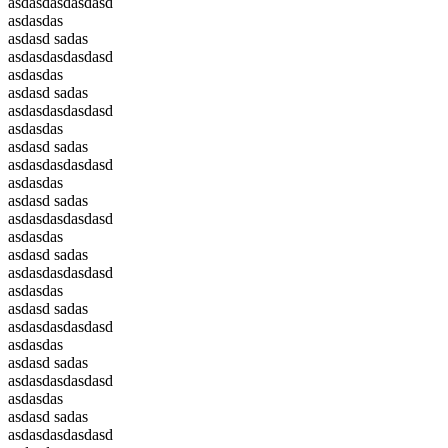
asdasdasdasdasd
asdasdas
asdasd sadas
asdasdasdasdasd
asdasdas
asdasd sadas
asdasdasdasdasd
asdasdas
asdasd sadas
asdasdasdasdasd
asdasdas
asdasd sadas
asdasdasdasdasd
asdasdas
asdasd sadas
asdasdasdasdasd
asdasdas
asdasd sadas
asdasdasdasdasd
asdasdas
asdasd sadas
asdasdasdasdasd
asdasdas
asdasd sadas
asdasdasdasdasd