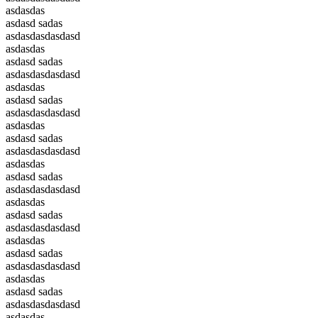
asdasdas
asdasd sadas
asdasdasdasdasd
asdasdas
asdasd sadas
asdasdasdasdasd
asdasdas
asdasd sadas
asdasdasdasdasd
asdasdas
asdasd sadas
asdasdasdasdasd
asdasdas
asdasd sadas
asdasdasdasdasd
asdasdas
asdasd sadas
asdasdasdasdasd
asdasdas
asdasd sadas
asdasdasdasdasd
asdasdas
asdasd sadas
asdasdasdasdasd
asdasdas