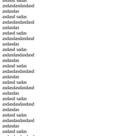
asdasd sadas
asdasdasdasdasd
asdasdas
asdasd sadas
asdasdasdasdasd
asdasdas
asdasd sadas
asdasdasdasdasd
asdasdas
asdasd sadas
asdasdasdasdasd
asdasdas
asdasd sadas
asdasdasdasdasd
asdasdas
asdasd sadas
asdasdasdasdasd
asdasdas
asdasd sadas
asdasdasdasdasd
asdasdas
asdasd sadas
asdasdasdasdasd
asdasdas
asdasd sadas