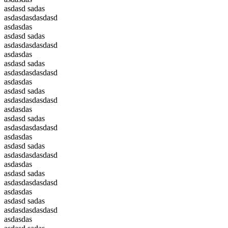
asdasd sadas
asdasdasdasdasd
asdasdas
asdasd sadas
asdasdasdasdasd
asdasdas
asdasd sadas
asdasdasdasdasd
asdasdas
asdasd sadas
asdasdasdasdasd
asdasdas
asdasd sadas
asdasdasdasdasd
asdasdas
asdasd sadas
asdasdasdasdasd
asdasdas
asdasd sadas
asdasdasdasdasd
asdasdas
asdasd sadas
asdasdasdasdasd
asdasdas