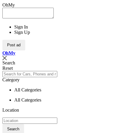
OhMy
Sign In
Sign Up
Post ad
Oh
My
Search
Reset
Category
All Categories
All Categories
Location
Search