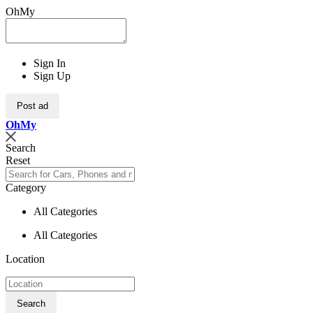
OhMy
Sign In
Sign Up
Post ad
Oh
My
Search
Reset
Category
All Categories
All Categories
Location
Search