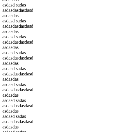
asdasd sadas
asdasdasdasdasd
asdasdas
asdasd sadas
asdasdasdasdasd
asdasdas
asdasd sadas
asdasdasdasdasd
asdasdas
asdasd sadas
asdasdasdasdasd
asdasdas
asdasd sadas
asdasdasdasdasd
asdasdas
asdasd sadas
asdasdasdasdasd
asdasdas
asdasd sadas
asdasdasdasdasd
asdasdas
asdasd sadas
asdasdasdasdasd
asdasdas