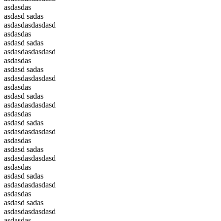
asdasdas
asdasd sadas
asdasdasdasdasd
asdasdas
asdasd sadas
asdasdasdasdasd
asdasdas
asdasd sadas
asdasdasdasdasd
asdasdas
asdasd sadas
asdasdasdasdasd
asdasdas
asdasd sadas
asdasdasdasdasd
asdasdas
asdasd sadas
asdasdasdasdasd
asdasdas
asdasd sadas
asdasdasdasdasd
asdasdas
asdasd sadas
asdasdasdasdasd
asdasdas