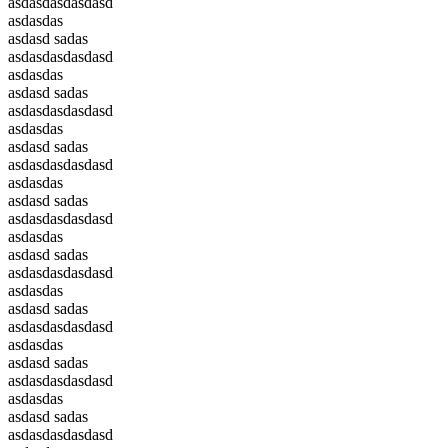
asdasdasdasdasd
asdasdas
asdasd sadas
asdasdasdasdasd
asdasdas
asdasd sadas
asdasdasdasdasd
asdasdas
asdasd sadas
asdasdasdasdasd
asdasdas
asdasd sadas
asdasdasdasdasd
asdasdas
asdasd sadas
asdasdasdasdasd
asdasdas
asdasd sadas
asdasdasdasdasd
asdasdas
asdasd sadas
asdasdasdasdasd
asdasdas
asdasd sadas
asdasdasdasdasd