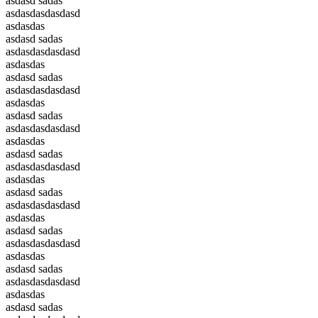
asdasd sadas
asdasdasdasdasd
asdasdas
asdasd sadas
asdasdasdasdasd
asdasdas
asdasd sadas
asdasdasdasdasd
asdasdas
asdasd sadas
asdasdasdasdasd
asdasdas
asdasd sadas
asdasdasdasdasd
asdasdas
asdasd sadas
asdasdasdasdasd
asdasdas
asdasd sadas
asdasdasdasdasd
asdasdas
asdasd sadas
asdasdasdasdasd
asdasdas
asdasd sadas