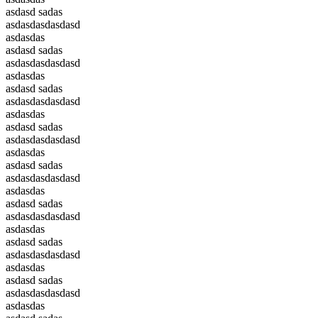
asdasd sadas
asdasdasdasdasd
asdasdas
asdasd sadas
asdasdasdasdasd
asdasdas
asdasd sadas
asdasdasdasdasd
asdasdas
asdasd sadas
asdasdasdasdasd
asdasdas
asdasd sadas
asdasdasdasdasd
asdasdas
asdasd sadas
asdasdasdasdasd
asdasdas
asdasd sadas
asdasdasdasdasd
asdasdas
asdasd sadas
asdasdasdasdasd
asdasdas