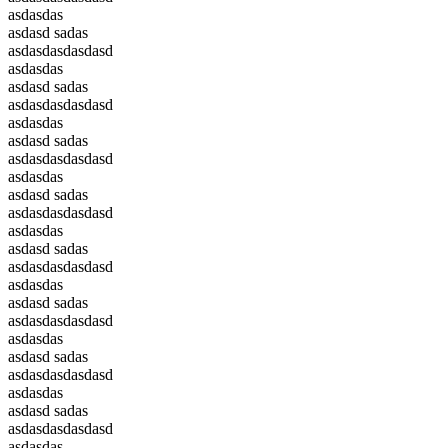
asdasdas
asdasd sadas
asdasdasdasdasd
asdasdas
asdasd sadas
asdasdasdasdasd
asdasdas
asdasd sadas
asdasdasdasdasd
asdasdas
asdasd sadas
asdasdasdasdasd
asdasdas
asdasd sadas
asdasdasdasdasd
asdasdas
asdasd sadas
asdasdasdasdasd
asdasdas
asdasd sadas
asdasdasdasdasd
asdasdas
asdasd sadas
asdasdasdasdasd
asdasdas