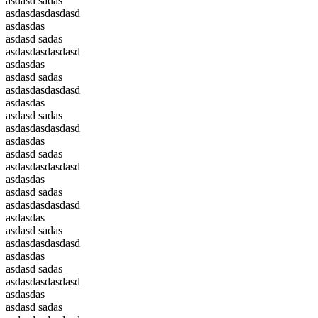
asdasd sadas
asdasdasdasdasd
asdasdas
asdasd sadas
asdasdasdasdasd
asdasdas
asdasd sadas
asdasdasdasdasd
asdasdas
asdasd sadas
asdasdasdasdasd
asdasdas
asdasd sadas
asdasdasdasdasd
asdasdas
asdasd sadas
asdasdasdasdasd
asdasdas
asdasd sadas
asdasdasdasdasd
asdasdas
asdasd sadas
asdasdasdasdasd
asdasdas
asdasd sadas