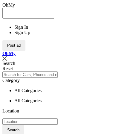
OhMy
Sign In
Sign Up
Post ad
Oh
My
Search
Reset
Category
All Categories
All Categories
Location
Search