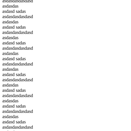
asdasdasdasdasd
asdasdas
asdasd sadas
asdasdasdasdasd
asdasdas
asdasd sadas
asdasdasdasdasd
asdasdas
asdasd sadas
asdasdasdasdasd
asdasdas
asdasd sadas
asdasdasdasdasd
asdasdas
asdasd sadas
asdasdasdasdasd
asdasdas
asdasd sadas
asdasdasdasdasd
asdasdas
asdasd sadas
asdasdasdasdasd
asdasdas
asdasd sadas
asdasdasdasdasd