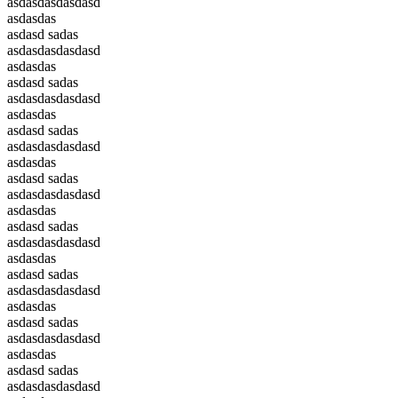
asdasdasdasdasd
asdasdas
asdasd sadas
asdasdasdasdasd
asdasdas
asdasd sadas
asdasdasdasdasd
asdasdas
asdasd sadas
asdasdasdasdasd
asdasdas
asdasd sadas
asdasdasdasdasd
asdasdas
asdasd sadas
asdasdasdasdasd
asdasdas
asdasd sadas
asdasdasdasdasd
asdasdas
asdasd sadas
asdasdasdasdasd
asdasdas
asdasd sadas
asdasdasdasdasd