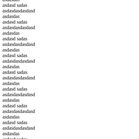
asdasd sadas
asdasdasdasdasd
asdasdas
asdasd sadas
asdasdasdasdasd
asdasdas
asdasd sadas
asdasdasdasdasd
asdasdas
asdasd sadas
asdasdasdasdasd
asdasdas
asdasd sadas
asdasdasdasdasd
asdasdas
asdasd sadas
asdasdasdasdasd
asdasdas
asdasd sadas
asdasdasdasdasd
asdasdas
asdasd sadas
asdasdasdasdasd
asdasdas