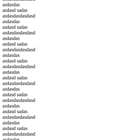
asdasdas
asdasd sadas
asdasdasdasdasd
asdasdas
asdasd sadas
asdasdasdasdasd
asdasdas
asdasd sadas
asdasdasdasdasd
asdasdas
asdasd sadas
asdasdasdasdasd
asdasdas
asdasd sadas
asdasdasdasdasd
asdasdas
asdasd sadas
asdasdasdasdasd
asdasdas
asdasd sadas
asdasdasdasdasd
asdasdas
asdasd sadas
asdasdasdasdasd
asdasdas