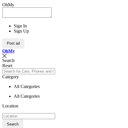
OhMy
Sign In
Sign Up
Post ad
Oh
My
Search
Reset
Category
All Categories
All Categories
Location
Search