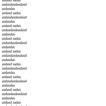
asdasd sadas
asdasdasdasdasd
asdasdas
asdasd sadas
asdasdasdasdasd
asdasdas
asdasd sadas
asdasdasdasdasd
asdasdas
asdasd sadas
asdasdasdasdasd
asdasdas
asdasd sadas
asdasdasdasdasd
asdasdas
asdasd sadas
asdasdasdasdasd
asdasdas
asdasd sadas
asdasdasdasdasd
asdasdas
asdasd sadas
asdasdasdasdasd
asdasdas
asdasd sadas