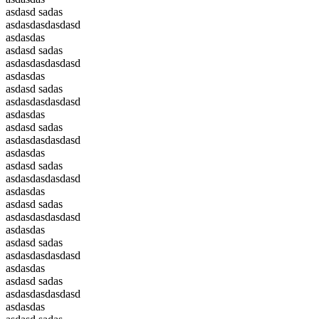
asdasd sadas
asdasdasdasdasd
asdasdas
asdasd sadas
asdasdasdasdasd
asdasdas
asdasd sadas
asdasdasdasdasd
asdasdas
asdasd sadas
asdasdasdasdasd
asdasdas
asdasd sadas
asdasdasdasdasd
asdasdas
asdasd sadas
asdasdasdasdasd
asdasdas
asdasd sadas
asdasdasdasdasd
asdasdas
asdasd sadas
asdasdasdasdasd
asdasdas