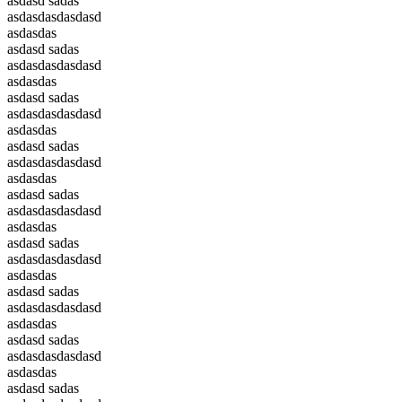
asdasd sadas
asdasdasdasdasd
asdasdas
asdasd sadas
asdasdasdasdasd
asdasdas
asdasd sadas
asdasdasdasdasd
asdasdas
asdasd sadas
asdasdasdasdasd
asdasdas
asdasd sadas
asdasdasdasdasd
asdasdas
asdasd sadas
asdasdasdasdasd
asdasdas
asdasd sadas
asdasdasdasdasd
asdasdas
asdasd sadas
asdasdasdasdasd
asdasdas
asdasd sadas