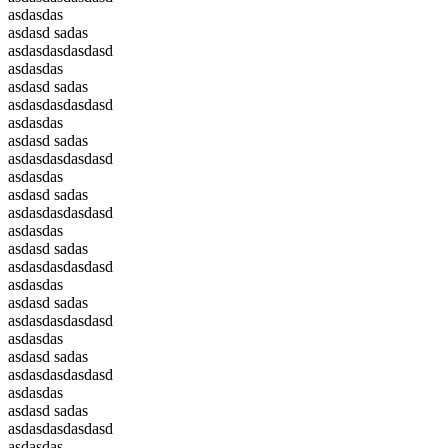
asdasdas
asdasd sadas
asdasdasdasdasd
asdasdas
asdasd sadas
asdasdasdasdasd
asdasdas
asdasd sadas
asdasdasdasdasd
asdasdas
asdasd sadas
asdasdasdasdasd
asdasdas
asdasd sadas
asdasdasdasdasd
asdasdas
asdasd sadas
asdasdasdasdasd
asdasdas
asdasd sadas
asdasdasdasdasd
asdasdas
asdasd sadas
asdasdasdasdasd
asdasdas