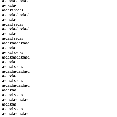
asdasdasdasdasd
asdasdas
asdasd sadas
asdasdasdasdasd
asdasdas
asdasd sadas
asdasdasdasdasd
asdasdas
asdasd sadas
asdasdasdasdasd
asdasdas
asdasd sadas
asdasdasdasdasd
asdasdas
asdasd sadas
asdasdasdasdasd
asdasdas
asdasd sadas
asdasdasdasdasd
asdasdas
asdasd sadas
asdasdasdasdasd
asdasdas
asdasd sadas
asdasdasdasdasd