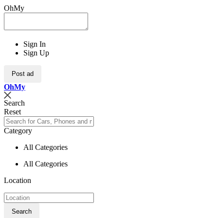
OhMy
Sign In
Sign Up
Post ad
Oh
My
Search
Reset
Category
All Categories
All Categories
Location
Search