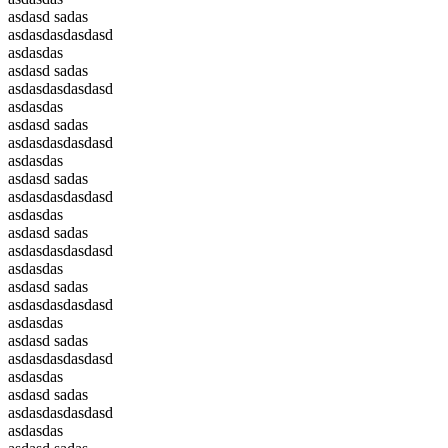
asdasd sadas
asdasdasdasdasd
asdasdas
asdasd sadas
asdasdasdasdasd
asdasdas
asdasd sadas
asdasdasdasdasd
asdasdas
asdasd sadas
asdasdasdasdasd
asdasdas
asdasd sadas
asdasdasdasdasd
asdasdas
asdasd sadas
asdasdasdasdasd
asdasdas
asdasd sadas
asdasdasdasdasd
asdasdas
asdasd sadas
asdasdasdasdasd
asdasdas