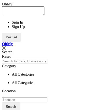
OhMy
Sign In
Sign Up
Post ad
Oh
My
Search
Reset
Category
All Categories
All Categories
Location
Search