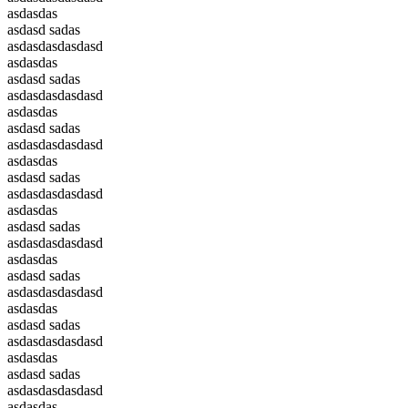
asdasdas
asdasd sadas
asdasdasdasdasd
asdasdas
asdasd sadas
asdasdasdasdasd
asdasdas
asdasd sadas
asdasdasdasdasd
asdasdas
asdasd sadas
asdasdasdasdasd
asdasdas
asdasd sadas
asdasdasdasdasd
asdasdas
asdasd sadas
asdasdasdasdasd
asdasdas
asdasd sadas
asdasdasdasdasd
asdasdas
asdasd sadas
asdasdasdasdasd
asdasdas