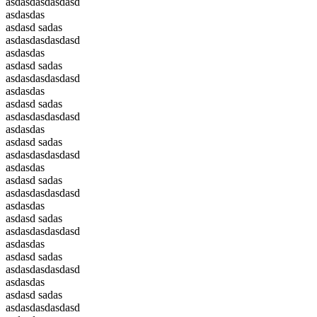
asdasdasdasdasd
asdasdas
asdasd sadas
asdasdasdasdasd
asdasdas
asdasd sadas
asdasdasdasdasd
asdasdas
asdasd sadas
asdasdasdasdasd
asdasdas
asdasd sadas
asdasdasdasdasd
asdasdas
asdasd sadas
asdasdasdasdasd
asdasdas
asdasd sadas
asdasdasdasdasd
asdasdas
asdasd sadas
asdasdasdasdasd
asdasdas
asdasd sadas
asdasdasdasdasd