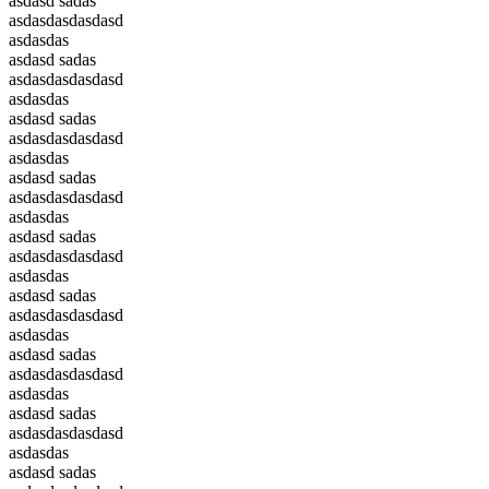
asdasd sadas
asdasdasdasdasd
asdasdas
asdasd sadas
asdasdasdasdasd
asdasdas
asdasd sadas
asdasdasdasdasd
asdasdas
asdasd sadas
asdasdasdasdasd
asdasdas
asdasd sadas
asdasdasdasdasd
asdasdas
asdasd sadas
asdasdasdasdasd
asdasdas
asdasd sadas
asdasdasdasdasd
asdasdas
asdasd sadas
asdasdasdasdasd
asdasdas
asdasd sadas