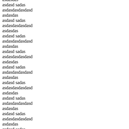
asdasd sadas
asdasdasdasdasd
asdasdas
asdasd sadas
asdasdasdasdasd
asdasdas
asdasd sadas
asdasdasdasdasd
asdasdas
asdasd sadas
asdasdasdasdasd
asdasdas
asdasd sadas
asdasdasdasdasd
asdasdas
asdasd sadas
asdasdasdasdasd
asdasdas
asdasd sadas
asdasdasdasdasd
asdasdas
asdasd sadas
asdasdasdasdasd
asdasdas