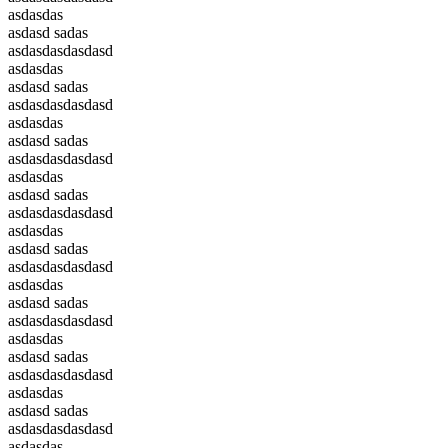
asdasdas
asdasd sadas
asdasdasdasdasd
asdasdas
asdasd sadas
asdasdasdasdasd
asdasdas
asdasd sadas
asdasdasdasdasd
asdasdas
asdasd sadas
asdasdasdasdasd
asdasdas
asdasd sadas
asdasdasdasdasd
asdasdas
asdasd sadas
asdasdasdasdasd
asdasdas
asdasd sadas
asdasdasdasdasd
asdasdas
asdasd sadas
asdasdasdasdasd
asdasdas