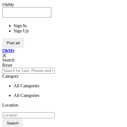
OhMy
Sign In
Sign Up
Post ad
Oh
My
Search
Reset
Category
All Categories
All Categories
Location
Search