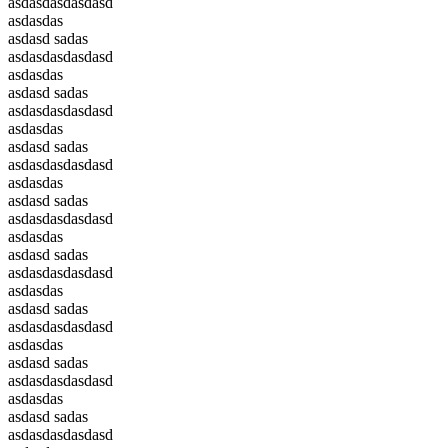
asdasdasdasdasd
asdasdas
asdasd sadas
asdasdasdasdasd
asdasdas
asdasd sadas
asdasdasdasdasd
asdasdas
asdasd sadas
asdasdasdasdasd
asdasdas
asdasd sadas
asdasdasdasdasd
asdasdas
asdasd sadas
asdasdasdasdasd
asdasdas
asdasd sadas
asdasdasdasdasd
asdasdas
asdasd sadas
asdasdasdasdasd
asdasdas
asdasd sadas
asdasdasdasdasd