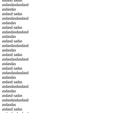
asdasd sadas
asdasdasdasdasd
asdasdas
asdasd sadas
asdasdasdasdasd
asdasdas
asdasd sadas
asdasdasdasdasd
asdasdas
asdasd sadas
asdasdasdasdasd
asdasdas
asdasd sadas
asdasdasdasdasd
asdasdas
asdasd sadas
asdasdasdasdasd
asdasdas
asdasd sadas
asdasdasdasdasd
asdasdas
asdasd sadas
asdasdasdasdasd
asdasdas
asdasd sadas