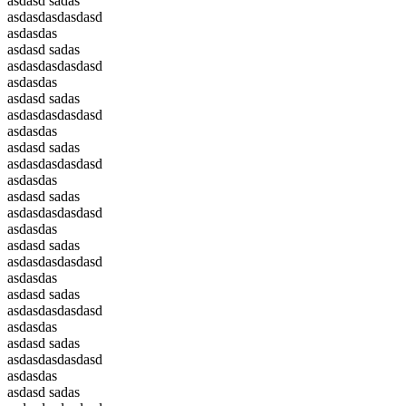
asdasd sadas
asdasdasdasdasd
asdasdas
asdasd sadas
asdasdasdasdasd
asdasdas
asdasd sadas
asdasdasdasdasd
asdasdas
asdasd sadas
asdasdasdasdasd
asdasdas
asdasd sadas
asdasdasdasdasd
asdasdas
asdasd sadas
asdasdasdasdasd
asdasdas
asdasd sadas
asdasdasdasdasd
asdasdas
asdasd sadas
asdasdasdasdasd
asdasdas
asdasd sadas