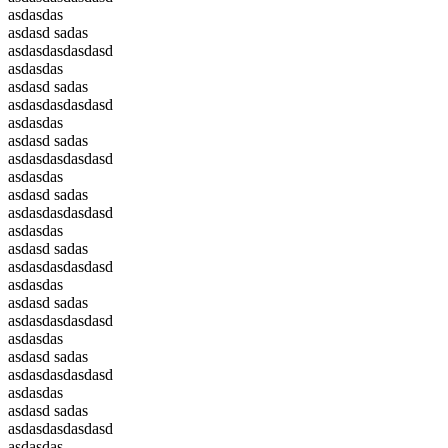
asdasdas
asdasd sadas
asdasdasdasdasd
asdasdas
asdasd sadas
asdasdasdasdasd
asdasdas
asdasd sadas
asdasdasdasdasd
asdasdas
asdasd sadas
asdasdasdasdasd
asdasdas
asdasd sadas
asdasdasdasdasd
asdasdas
asdasd sadas
asdasdasdasdasd
asdasdas
asdasd sadas
asdasdasdasdasd
asdasdas
asdasd sadas
asdasdasdasdasd
asdasdas