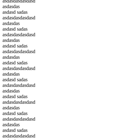
asdasdasdasdasd
asdasdas
asdasd sadas
asdasdasdasdasd
asdasdas
asdasd sadas
asdasdasdasdasd
asdasdas
asdasd sadas
asdasdasdasdasd
asdasdas
asdasd sadas
asdasdasdasdasd
asdasdas
asdasd sadas
asdasdasdasdasd
asdasdas
asdasd sadas
asdasdasdasdasd
asdasdas
asdasd sadas
asdasdasdasdasd
asdasdas
asdasd sadas
asdasdasdasdasd