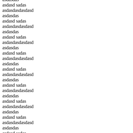
asdasd sadas
asdasdasdasdasd
asdasdas
asdasd sadas
asdasdasdasdasd
asdasdas
asdasd sadas
asdasdasdasdasd
asdasdas
asdasd sadas
asdasdasdasdasd
asdasdas
asdasd sadas
asdasdasdasdasd
asdasdas
asdasd sadas
asdasdasdasdasd
asdasdas
asdasd sadas
asdasdasdasdasd
asdasdas
asdasd sadas
asdasdasdasdasd
asdasdas