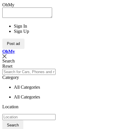
OhMy
Sign In
Sign Up
Post ad
Oh
My
Search
Reset
Category
All Categories
All Categories
Location
Search