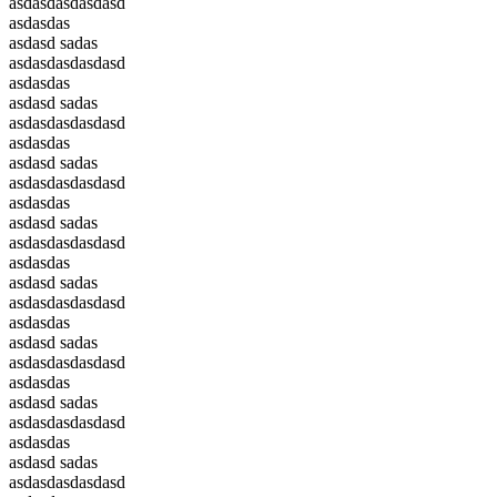
asdasdasdasdasd
asdasdas
asdasd sadas
asdasdasdasdasd
asdasdas
asdasd sadas
asdasdasdasdasd
asdasdas
asdasd sadas
asdasdasdasdasd
asdasdas
asdasd sadas
asdasdasdasdasd
asdasdas
asdasd sadas
asdasdasdasdasd
asdasdas
asdasd sadas
asdasdasdasdasd
asdasdas
asdasd sadas
asdasdasdasdasd
asdasdas
asdasd sadas
asdasdasdasdasd