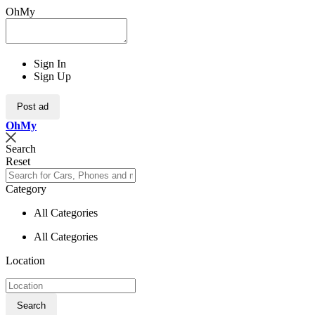
OhMy
Sign In
Sign Up
Post ad
Oh
My
Search
Reset
Category
All Categories
All Categories
Location
Search