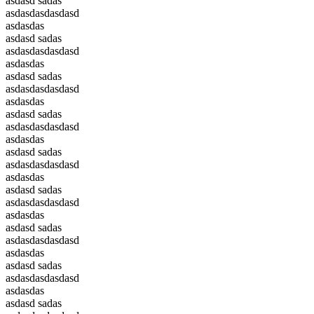
asdasd sadas
asdasdasdasdasd
asdasdas
asdasd sadas
asdasdasdasdasd
asdasdas
asdasd sadas
asdasdasdasdasd
asdasdas
asdasd sadas
asdasdasdasdasd
asdasdas
asdasd sadas
asdasdasdasdasd
asdasdas
asdasd sadas
asdasdasdasdasd
asdasdas
asdasd sadas
asdasdasdasdasd
asdasdas
asdasd sadas
asdasdasdasdasd
asdasdas
asdasd sadas