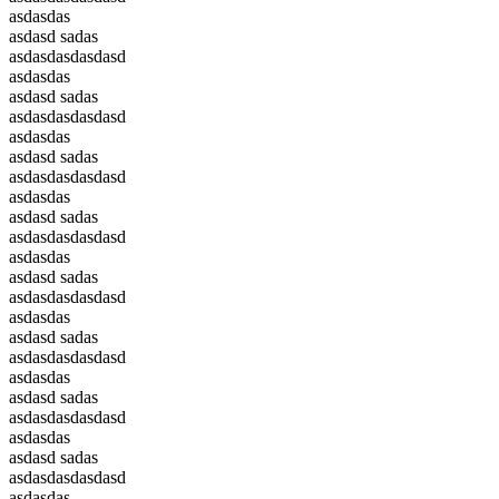
asdasdas
asdasd sadas
asdasdasdasdasd
asdasdas
asdasd sadas
asdasdasdasdasd
asdasdas
asdasd sadas
asdasdasdasdasd
asdasdas
asdasd sadas
asdasdasdasdasd
asdasdas
asdasd sadas
asdasdasdasdasd
asdasdas
asdasd sadas
asdasdasdasdasd
asdasdas
asdasd sadas
asdasdasdasdasd
asdasdas
asdasd sadas
asdasdasdasdasd
asdasdas