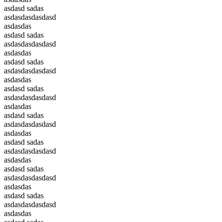
asdasd sadas
asdasdasdasdasd
asdasdas
asdasd sadas
asdasdasdasdasd
asdasdas
asdasd sadas
asdasdasdasdasd
asdasdas
asdasd sadas
asdasdasdasdasd
asdasdas
asdasd sadas
asdasdasdasdasd
asdasdas
asdasd sadas
asdasdasdasdasd
asdasdas
asdasd sadas
asdasdasdasdasd
asdasdas
asdasd sadas
asdasdasdasdasd
asdasdas