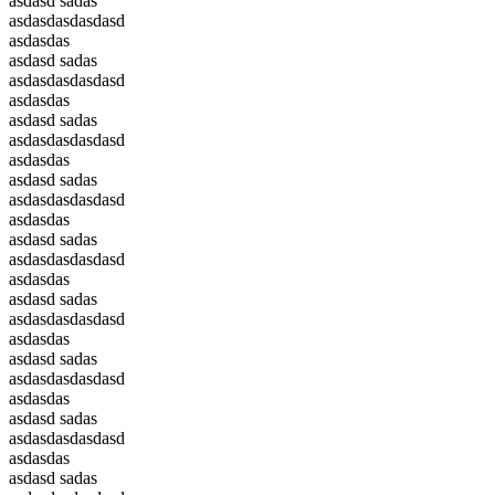
asdasd sadas
asdasdasdasdasd
asdasdas
asdasd sadas
asdasdasdasdasd
asdasdas
asdasd sadas
asdasdasdasdasd
asdasdas
asdasd sadas
asdasdasdasdasd
asdasdas
asdasd sadas
asdasdasdasdasd
asdasdas
asdasd sadas
asdasdasdasdasd
asdasdas
asdasd sadas
asdasdasdasdasd
asdasdas
asdasd sadas
asdasdasdasdasd
asdasdas
asdasd sadas