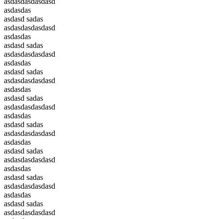
asdasdasdasdasd
asdasdas
asdasd sadas
asdasdasdasdasd
asdasdas
asdasd sadas
asdasdasdasdasd
asdasdas
asdasd sadas
asdasdasdasdasd
asdasdas
asdasd sadas
asdasdasdasdasd
asdasdas
asdasd sadas
asdasdasdasdasd
asdasdas
asdasd sadas
asdasdasdasdasd
asdasdas
asdasd sadas
asdasdasdasdasd
asdasdas
asdasd sadas
asdasdasdasdasd