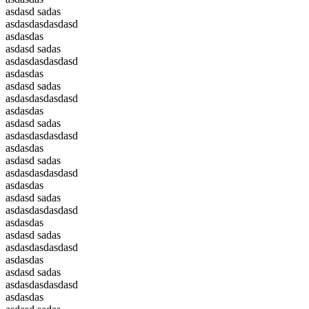
asdasd sadas
asdasdasdasdasd
asdasdas
asdasd sadas
asdasdasdasdasd
asdasdas
asdasd sadas
asdasdasdasdasd
asdasdas
asdasd sadas
asdasdasdasdasd
asdasdas
asdasd sadas
asdasdasdasdasd
asdasdas
asdasd sadas
asdasdasdasdasd
asdasdas
asdasd sadas
asdasdasdasdasd
asdasdas
asdasd sadas
asdasdasdasdasd
asdasdas