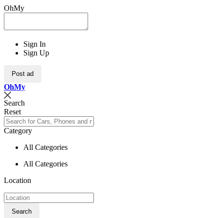
OhMy
Sign In
Sign Up
Post ad
Oh
My
Search
Reset
Category
All Categories
All Categories
Location
Search