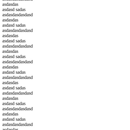
asdasdas
asdasd sadas
asdasdasdasdasd
asdasdas
asdasd sadas
asdasdasdasdasd
asdasdas
asdasd sadas
asdasdasdasdasd
asdasdas
asdasd sadas
asdasdasdasdasd
asdasdas
asdasd sadas
asdasdasdasdasd
asdasdas
asdasd sadas
asdasdasdasdasd
asdasdas
asdasd sadas
asdasdasdasdasd
asdasdas
asdasd sadas
asdasdasdasdasd
asdasdas