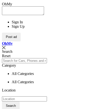
OhMy
Sign In
Sign Up
Post ad
Oh
My
Search
Reset
Category
All Categories
All Categories
Location
Search