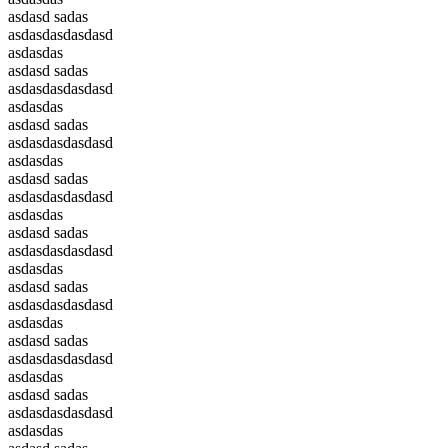
asdasd sadas
asdasdasdasdasd
asdasdas
asdasd sadas
asdasdasdasdasd
asdasdas
asdasd sadas
asdasdasdasdasd
asdasdas
asdasd sadas
asdasdasdasdasd
asdasdas
asdasd sadas
asdasdasdasdasd
asdasdas
asdasd sadas
asdasdasdasdasd
asdasdas
asdasd sadas
asdasdasdasdasd
asdasdas
asdasd sadas
asdasdasdasdasd
asdasdas