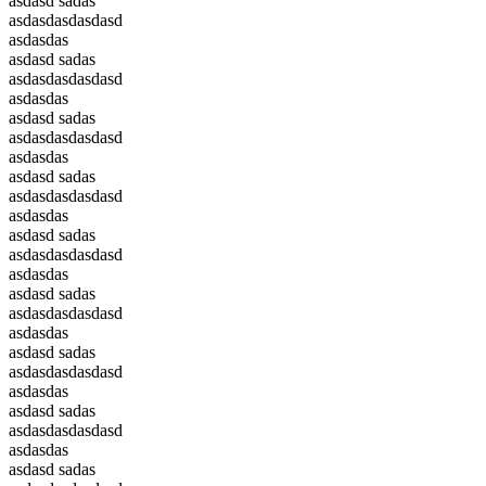
asdasd sadas
asdasdasdasdasd
asdasdas
asdasd sadas
asdasdasdasdasd
asdasdas
asdasd sadas
asdasdasdasdasd
asdasdas
asdasd sadas
asdasdasdasdasd
asdasdas
asdasd sadas
asdasdasdasdasd
asdasdas
asdasd sadas
asdasdasdasdasd
asdasdas
asdasd sadas
asdasdasdasdasd
asdasdas
asdasd sadas
asdasdasdasdasd
asdasdas
asdasd sadas