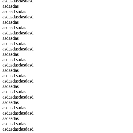
asdasdasdasdasd
asdasdas
asdasd sadas
asdasdasdasdasd
asdasdas
asdasd sadas
asdasdasdasdasd
asdasdas
asdasd sadas
asdasdasdasdasd
asdasdas
asdasd sadas
asdasdasdasdasd
asdasdas
asdasd sadas
asdasdasdasdasd
asdasdas
asdasd sadas
asdasdasdasdasd
asdasdas
asdasd sadas
asdasdasdasdasd
asdasdas
asdasd sadas
asdasdasdasdasd