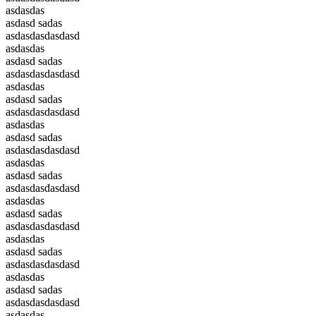
asdasdas
asdasd sadas
asdasdasdasdasd
asdasdas
asdasd sadas
asdasdasdasdasd
asdasdas
asdasd sadas
asdasdasdasdasd
asdasdas
asdasd sadas
asdasdasdasdasd
asdasdas
asdasd sadas
asdasdasdasdasd
asdasdas
asdasd sadas
asdasdasdasdasd
asdasdas
asdasd sadas
asdasdasdasdasd
asdasdas
asdasd sadas
asdasdasdasdasd
asdasdas