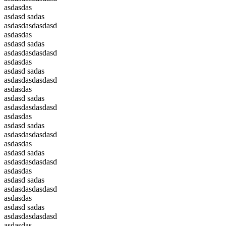
asdasdas
asdasd sadas
asdasdasdasdasd
asdasdas
asdasd sadas
asdasdasdasdasd
asdasdas
asdasd sadas
asdasdasdasdasd
asdasdas
asdasd sadas
asdasdasdasdasd
asdasdas
asdasd sadas
asdasdasdasdasd
asdasdas
asdasd sadas
asdasdasdasdasd
asdasdas
asdasd sadas
asdasdasdasdasd
asdasdas
asdasd sadas
asdasdasdasdasd
asdasdas