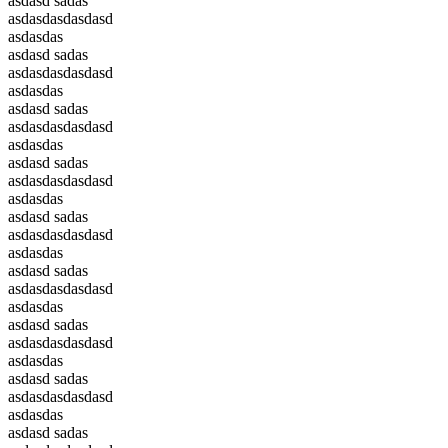
asdasd sadas
asdasdasdasdasd
asdasdas
asdasd sadas
asdasdasdasdasd
asdasdas
asdasd sadas
asdasdasdasdasd
asdasdas
asdasd sadas
asdasdasdasdasd
asdasdas
asdasd sadas
asdasdasdasdasd
asdasdas
asdasd sadas
asdasdasdasdasd
asdasdas
asdasd sadas
asdasdasdasdasd
asdasdas
asdasd sadas
asdasdasdasdasd
asdasdas
asdasd sadas