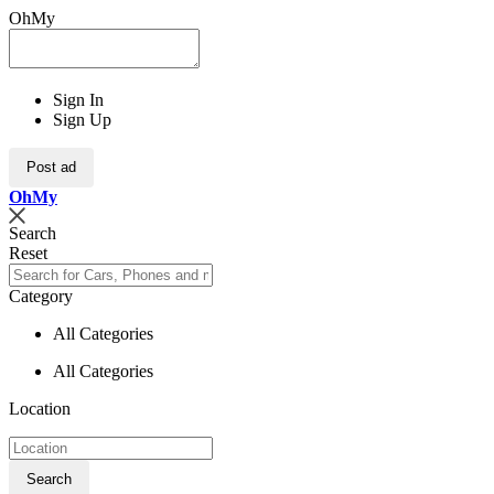
OhMy
Sign In
Sign Up
Post ad
Oh
My
Search
Reset
Category
All Categories
All Categories
Location
Search