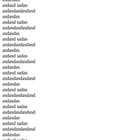
asdasd sadas
asdasdasdasdasd
asdasdas
asdasd sadas
asdasdasdasdasd
asdasdas
asdasd sadas
asdasdasdasdasd
asdasdas
asdasd sadas
asdasdasdasdasd
asdasdas
asdasd sadas
asdasdasdasdasd
asdasdas
asdasd sadas
asdasdasdasdasd
asdasdas
asdasd sadas
asdasdasdasdasd
asdasdas
asdasd sadas
asdasdasdasdasd
asdasdas