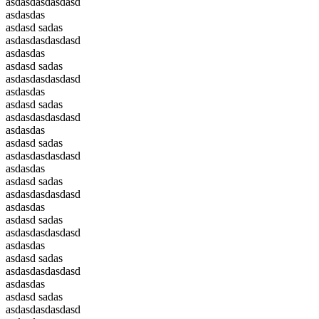
asdasdasdasdasd
asdasdas
asdasd sadas
asdasdasdasdasd
asdasdas
asdasd sadas
asdasdasdasdasd
asdasdas
asdasd sadas
asdasdasdasdasd
asdasdas
asdasd sadas
asdasdasdasdasd
asdasdas
asdasd sadas
asdasdasdasdasd
asdasdas
asdasd sadas
asdasdasdasdasd
asdasdas
asdasd sadas
asdasdasdasdasd
asdasdas
asdasd sadas
asdasdasdasdasd