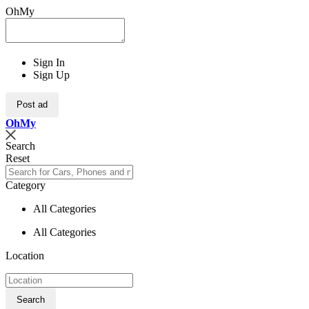
OhMy
Sign In
Sign Up
Post ad
Oh
My
Search
Reset
Category
All Categories
All Categories
Location
Search