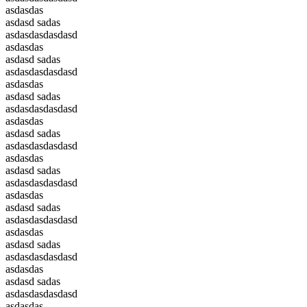
asdasdas
asdasd sadas
asdasdasdasdasd
asdasdas
asdasd sadas
asdasdasdasdasd
asdasdas
asdasd sadas
asdasdasdasdasd
asdasdas
asdasd sadas
asdasdasdasdasd
asdasdas
asdasd sadas
asdasdasdasdasd
asdasdas
asdasd sadas
asdasdasdasdasd
asdasdas
asdasd sadas
asdasdasdasdasd
asdasdas
asdasd sadas
asdasdasdasdasd
asdasdas