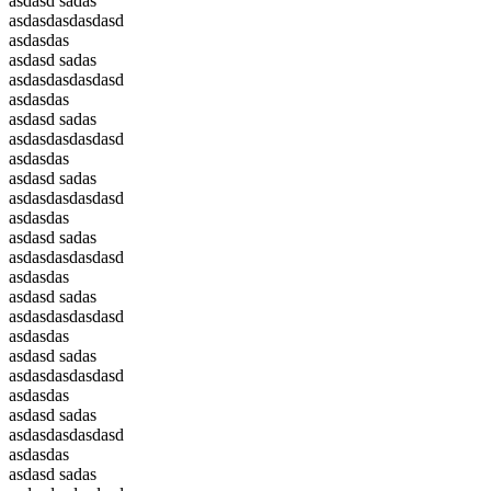
asdasd sadas
asdasdasdasdasd
asdasdas
asdasd sadas
asdasdasdasdasd
asdasdas
asdasd sadas
asdasdasdasdasd
asdasdas
asdasd sadas
asdasdasdasdasd
asdasdas
asdasd sadas
asdasdasdasdasd
asdasdas
asdasd sadas
asdasdasdasdasd
asdasdas
asdasd sadas
asdasdasdasdasd
asdasdas
asdasd sadas
asdasdasdasdasd
asdasdas
asdasd sadas