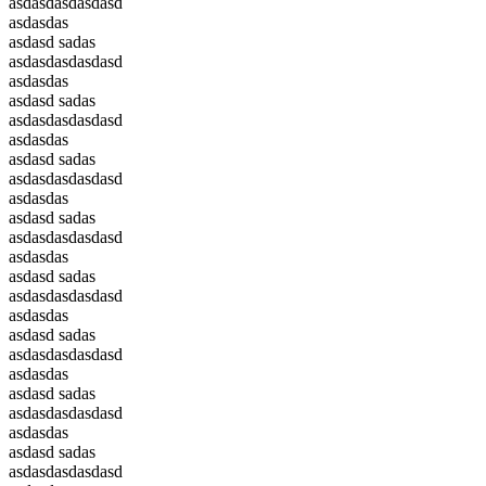
asdasdasdasdasd
asdasdas
asdasd sadas
asdasdasdasdasd
asdasdas
asdasd sadas
asdasdasdasdasd
asdasdas
asdasd sadas
asdasdasdasdasd
asdasdas
asdasd sadas
asdasdasdasdasd
asdasdas
asdasd sadas
asdasdasdasdasd
asdasdas
asdasd sadas
asdasdasdasdasd
asdasdas
asdasd sadas
asdasdasdasdasd
asdasdas
asdasd sadas
asdasdasdasdasd