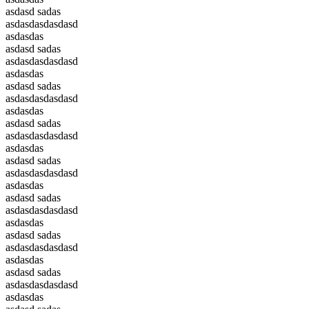
asdasd sadas
asdasdasdasdasd
asdasdas
asdasd sadas
asdasdasdasdasd
asdasdas
asdasd sadas
asdasdasdasdasd
asdasdas
asdasd sadas
asdasdasdasdasd
asdasdas
asdasd sadas
asdasdasdasdasd
asdasdas
asdasd sadas
asdasdasdasdasd
asdasdas
asdasd sadas
asdasdasdasdasd
asdasdas
asdasd sadas
asdasdasdasdasd
asdasdas