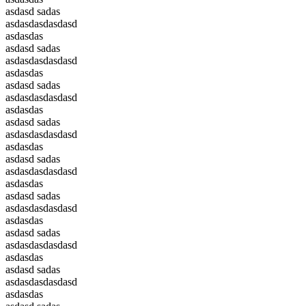
asdasd sadas
asdasdasdasdasd
asdasdas
asdasd sadas
asdasdasdasdasd
asdasdas
asdasd sadas
asdasdasdasdasd
asdasdas
asdasd sadas
asdasdasdasdasd
asdasdas
asdasd sadas
asdasdasdasdasd
asdasdas
asdasd sadas
asdasdasdasdasd
asdasdas
asdasd sadas
asdasdasdasdasd
asdasdas
asdasd sadas
asdasdasdasdasd
asdasdas