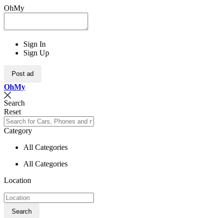
OhMy
Sign In
Sign Up
Post ad
Oh
My
Search
Reset
Category
All Categories
All Categories
Location
Search