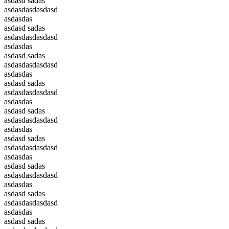
asdasd sadas
asdasdasdasdasd
asdasdas
asdasd sadas
asdasdasdasdasd
asdasdas
asdasd sadas
asdasdasdasdasd
asdasdas
asdasd sadas
asdasdasdasdasd
asdasdas
asdasd sadas
asdasdasdasdasd
asdasdas
asdasd sadas
asdasdasdasdasd
asdasdas
asdasd sadas
asdasdasdasdasd
asdasdas
asdasd sadas
asdasdasdasdasd
asdasdas
asdasd sadas