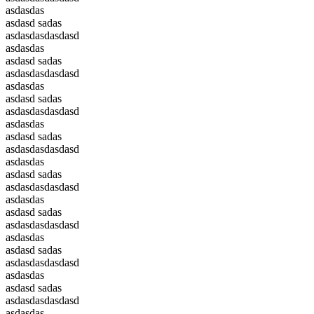
asdasdas
asdasd sadas
asdasdasdasdasd
asdasdas
asdasd sadas
asdasdasdasdasd
asdasdas
asdasd sadas
asdasdasdasdasd
asdasdas
asdasd sadas
asdasdasdasdasd
asdasdas
asdasd sadas
asdasdasdasdasd
asdasdas
asdasd sadas
asdasdasdasdasd
asdasdas
asdasd sadas
asdasdasdasdasd
asdasdas
asdasd sadas
asdasdasdasdasd
asdasdas