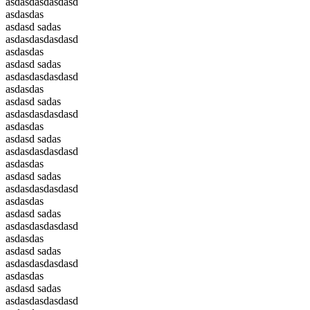
asdasdasdasdasd
asdasdas
asdasd sadas
asdasdasdasdasd
asdasdas
asdasd sadas
asdasdasdasdasd
asdasdas
asdasd sadas
asdasdasdasdasd
asdasdas
asdasd sadas
asdasdasdasdasd
asdasdas
asdasd sadas
asdasdasdasdasd
asdasdas
asdasd sadas
asdasdasdasdasd
asdasdas
asdasd sadas
asdasdasdasdasd
asdasdas
asdasd sadas
asdasdasdasdasd