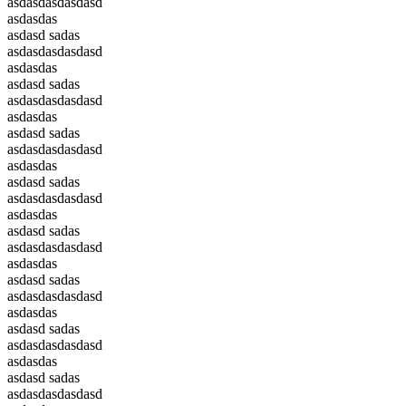
asdasdasdasdasd
asdasdas
asdasd sadas
asdasdasdasdasd
asdasdas
asdasd sadas
asdasdasdasdasd
asdasdas
asdasd sadas
asdasdasdasdasd
asdasdas
asdasd sadas
asdasdasdasdasd
asdasdas
asdasd sadas
asdasdasdasdasd
asdasdas
asdasd sadas
asdasdasdasdasd
asdasdas
asdasd sadas
asdasdasdasdasd
asdasdas
asdasd sadas
asdasdasdasdasd