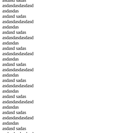
asdasd sadas
asdasdasdasdasd
asdasdas
asdasd sadas
asdasdasdasdasd
asdasdas
asdasd sadas
asdasdasdasdasd
asdasdas
asdasd sadas
asdasdasdasdasd
asdasdas
asdasd sadas
asdasdasdasdasd
asdasdas
asdasd sadas
asdasdasdasdasd
asdasdas
asdasd sadas
asdasdasdasdasd
asdasdas
asdasd sadas
asdasdasdasdasd
asdasdas
asdasd sadas