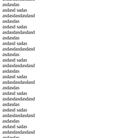
asdasdas
asdasd sadas
asdasdasdasdasd
asdasdas
asdasd sadas
asdasdasdasdasd
asdasdas
asdasd sadas
asdasdasdasdasd
asdasdas
asdasd sadas
asdasdasdasdasd
asdasdas
asdasd sadas
asdasdasdasdasd
asdasdas
asdasd sadas
asdasdasdasdasd
asdasdas
asdasd sadas
asdasdasdasdasd
asdasdas
asdasd sadas
asdasdasdasdasd
asdasdas