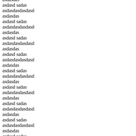
asdasd sadas
asdasdasdasdasd
asdasdas
asdasd sadas
asdasdasdasdasd
asdasdas
asdasd sadas
asdasdasdasdasd
asdasdas
asdasd sadas
asdasdasdasdasd
asdasdas
asdasd sadas
asdasdasdasdasd
asdasdas
asdasd sadas
asdasdasdasdasd
asdasdas
asdasd sadas
asdasdasdasdasd
asdasdas
asdasd sadas
asdasdasdasdasd
asdasdas