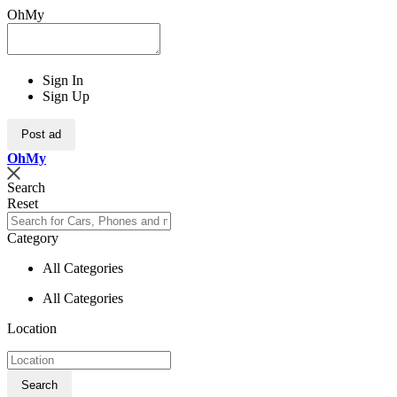
OhMy
Sign In
Sign Up
Post ad
Oh
My
Search
Reset
Category
All Categories
All Categories
Location
Search