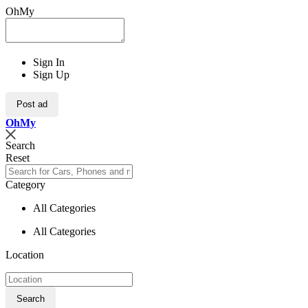
OhMy
Sign In
Sign Up
Post ad
Oh
My
Search
Reset
Category
All Categories
All Categories
Location
Search