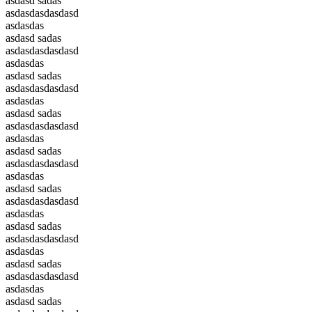
asdasd sadas
asdasdasdasdasd
asdasdas
asdasd sadas
asdasdasdasdasd
asdasdas
asdasd sadas
asdasdasdasdasd
asdasdas
asdasd sadas
asdasdasdasdasd
asdasdas
asdasd sadas
asdasdasdasdasd
asdasdas
asdasd sadas
asdasdasdasdasd
asdasdas
asdasd sadas
asdasdasdasdasd
asdasdas
asdasd sadas
asdasdasdasdasd
asdasdas
asdasd sadas