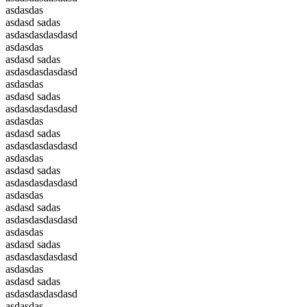
asdasdas
asdasd sadas
asdasdasdasdasd
asdasdas
asdasd sadas
asdasdasdasdasd
asdasdas
asdasd sadas
asdasdasdasdasd
asdasdas
asdasd sadas
asdasdasdasdasd
asdasdas
asdasd sadas
asdasdasdasdasd
asdasdas
asdasd sadas
asdasdasdasdasd
asdasdas
asdasd sadas
asdasdasdasdasd
asdasdas
asdasd sadas
asdasdasdasdasd
asdasdas