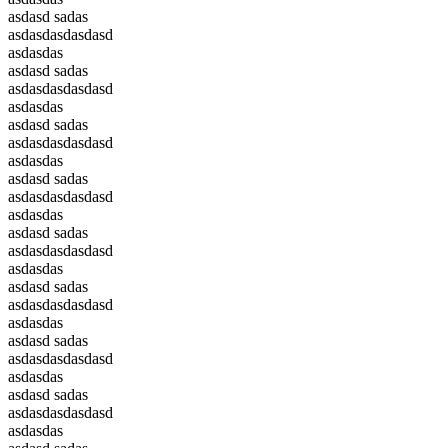
asdasd sadas
asdasdasdasdasd
asdasdas
asdasd sadas
asdasdasdasdasd
asdasdas
asdasd sadas
asdasdasdasdasd
asdasdas
asdasd sadas
asdasdasdasdasd
asdasdas
asdasd sadas
asdasdasdasdasd
asdasdas
asdasd sadas
asdasdasdasdasd
asdasdas
asdasd sadas
asdasdasdasdasd
asdasdas
asdasd sadas
asdasdasdasdasd
asdasdas