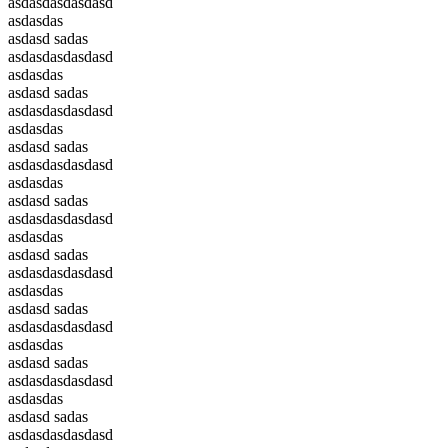
asdasdasdasdasd
asdasdas
asdasd sadas
asdasdasdasdasd
asdasdas
asdasd sadas
asdasdasdasdasd
asdasdas
asdasd sadas
asdasdasdasdasd
asdasdas
asdasd sadas
asdasdasdasdasd
asdasdas
asdasd sadas
asdasdasdasdasd
asdasdas
asdasd sadas
asdasdasdasdasd
asdasdas
asdasd sadas
asdasdasdasdasd
asdasdas
asdasd sadas
asdasdasdasdasd